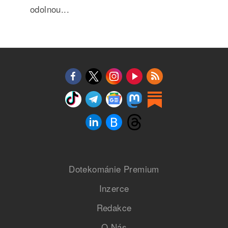
odolnou...
Dotekománie Premium
Inzerce
Redakce
O Nás