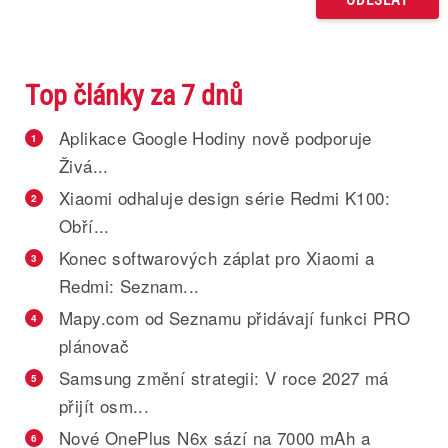
Top články za 7 dnů
Aplikace Google Hodiny nově podporuje
1
Živá...
Xiaomi odhaluje design série Redmi K100:
2
Obří...
Konec softwarových záplat pro Xiaomi a
3
Redmi: Seznam...
Mapy.com od Seznamu přidávají funkci PRO
4
plánovač
Samsung změní strategii: V roce 2027 má
5
přijít osm...
Nové OnePlus N6x sází na 7000 mAh a
6