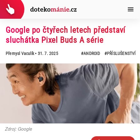
Google po čtyřech letech představí
sluchátka Pixel Buds A série
Přemysl Vaculík
• 31. 7. 2025
#ANDROID
#PŘÍSLUŠENSTVÍ
Zdroj: Google