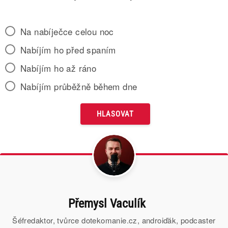
Na nabíječce celou noc
Nabíjím ho před spaním
Nabíjím ho až ráno
Nabíjím průběžně během dne
Přemysl Vaculík
Šéfredaktor, tvůrce dotekomanie.cz, androiďák, podcaster