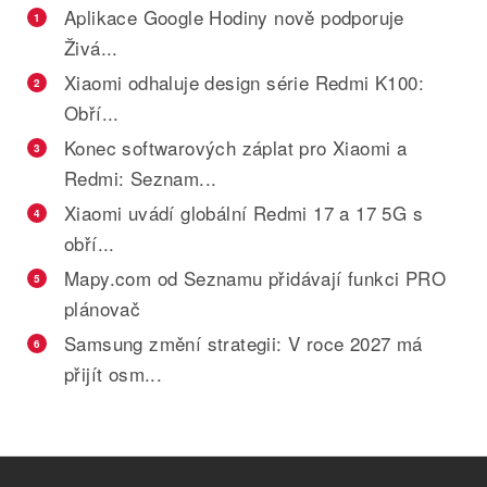
Aplikace Google Hodiny nově podporuje
1
Živá...
Xiaomi odhaluje design série Redmi K100:
2
Obří...
Konec softwarových záplat pro Xiaomi a
3
Redmi: Seznam...
Xiaomi uvádí globální Redmi 17 a 17 5G s
4
obří...
Mapy.com od Seznamu přidávají funkci PRO
5
plánovač
Samsung změní strategii: V roce 2027 má
6
přijít osm...