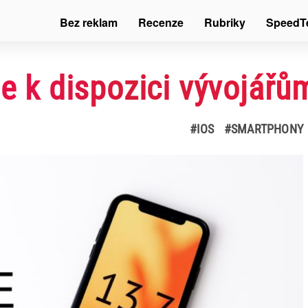
Bez reklam
Recenze
Rubriky
SpeedT
je k dispozici vývojářů
#IOS
#SMARTPHONY