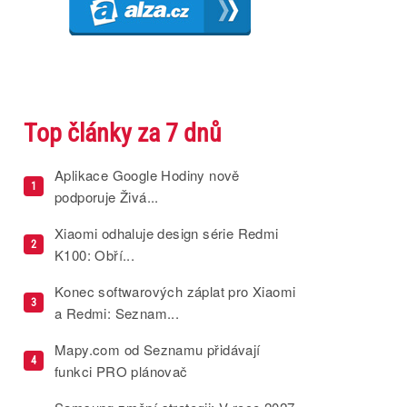
Top články za 7 dnů
Aplikace Google Hodiny nově
1
podporuje Živá...
Xiaomi odhaluje design série Redmi
2
K100: Obří...
Konec softwarových záplat pro Xiaomi
3
a Redmi: Seznam...
Mapy.com od Seznamu přidávají
4
funkci PRO plánovač