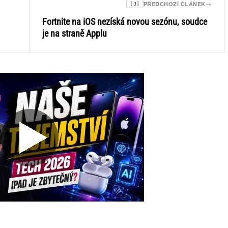
PŘEDCHOZÍ ČLÁNEK
→
[J]
Fortnite na iOS nezíská novou sezónu, soudce
je na straně Applu