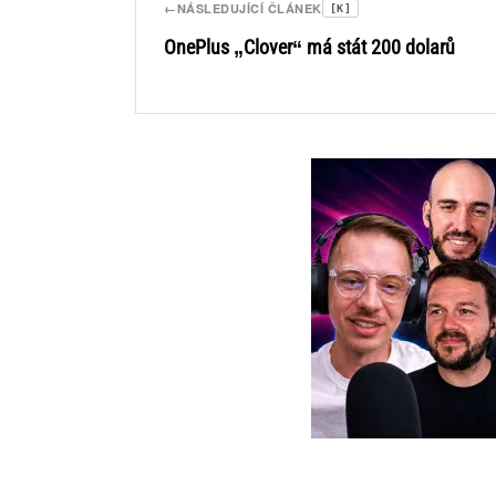
←
NÁSLEDUJÍCÍ ČLÁNEK
[K]
OnePlus „Clover“ má stát 200 dolarů