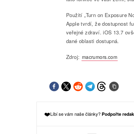
Použití „Turn on Exposure No
Apple tvrdí, že dostupnost f
veřejné zdraví. iOS 13.7 ovš
dané oblasti dostupná.
Zdroj:
macrumors.com
❤️
Líbí se vám naše články?
Podpořte redak