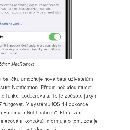
Zdroj: MacRumors
u balíčku umožňuje nová beta uživatelům
osure Notification. Přitom nebudou muset
tuto funkci podporovala. To je způsob, jakým
.7 fungovat. V systému iOS 14 dokonce
n Exposure Notifications“, která vás
 sledování kontaktů informuje o tom, zda je
átě nebo oblasti dostupná.