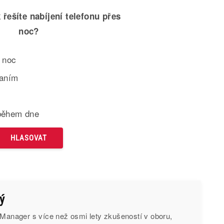
 řešíte nabíjení telefonu přes
noc?
 noc
paním
během dne
ý
 Manager s více než osmi lety zkušeností v oboru,