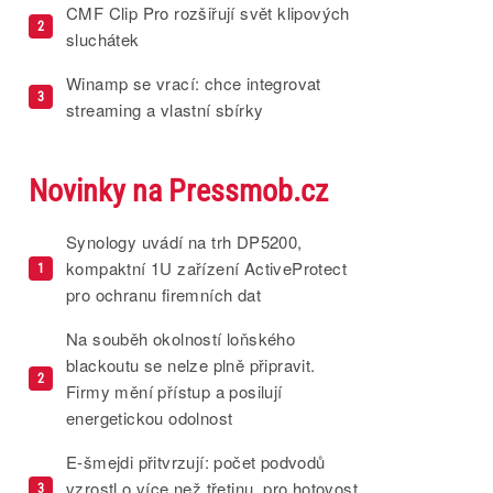
CMF Clip Pro rozšiřují svět klipových
2
sluchátek
Winamp se vrací: chce integrovat
3
streaming a vlastní sbírky
Novinky na Pressmob.cz
Synology uvádí na trh DP5200,
kompaktní 1U zařízení ActiveProtect
1
pro ochranu firemních dat
Na souběh okolností loňského
blackoutu se nelze plně připravit.
2
Firmy mění přístup a posilují
energetickou odolnost
E-šmejdi přitvrzují: počet podvodů
vzrostl o více než třetinu, pro hotovost
3