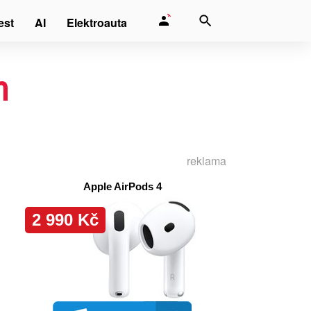
est
AI
Elektroauta
m
reklama