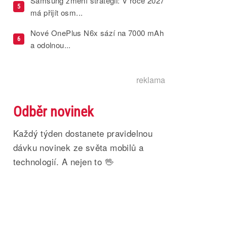
Samsung změní strategii: V roce 2027
5
má přijít osm...
Nové OnePlus N6x sází na 7000 mAh
6
a odolnou...
reklama
Odběr novinek
Každý týden dostanete pravidelnou
dávku novinek ze světa mobilů a
technologií. A nejen to 🖖