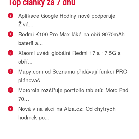
Top články za 7 dnů
Aplikace Google Hodiny nově podporuje
1
Živá...
Redmi K100 Pro Max láká na obří 9070mAh
2
baterii a...
Xiaomi uvádí globální Redmi 17 a 17 5G s
3
obří...
Mapy.com od Seznamu přidávají funkci PRO
4
plánovač
Motorola rozšiřuje portfolio tabletů: Moto Pad
5
70...
Nová vlna akcí na Alza.cz: Od chytrých
6
hodinek po...