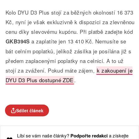
Kolo DYU D3 Plus stojí za běžných okolností 16 373
Kč, nyní je však exkluzivně k dispozici za zlevněnou
cenu díky slevovému kupónu. Při platbě zadejte kód
a zaplatíte jen 13 410 Kč. Nemusíte se
GKB394S
bát celním poplatků, jelikož zásilka je posílána již s
předem zaplacenými poplatky na celnici. A to už
stojí za zvážení. Pokud máte zájem,
k zakoupení je
DYU D3 Plus dostupné ZDE
.
Sdílet článek
Líbí se vám naše články?
Podpořte redakci
a získejte
❤️