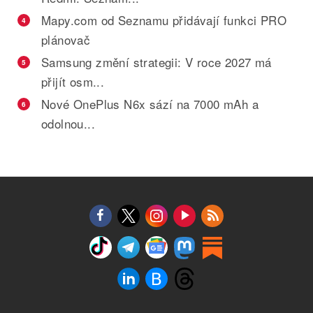
Mapy.com od Seznamu přidávají funkci PRO
4
plánovač
Samsung změní strategii: V roce 2027 má
5
přijít osm...
Nové OnePlus N6x sází na 7000 mAh a
6
odolnou...