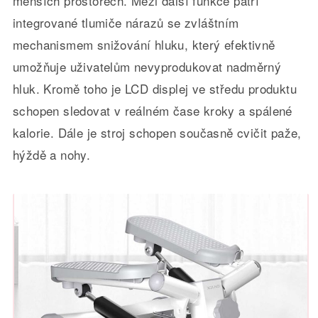
menších prostorech. Mezi další funkce patří
integrované tlumiče nárazů se zvláštním
mechanismem snižování hluku, který efektivně
umožňuje uživatelům nevyprodukovat nadměrný
hluk. Kromě toho je LCD displej ve středu produktu
schopen sledovat v reálném čase kroky a spálené
kalorie. Dále je stroj schopen současně cvičit paže,
hýždě a nohy.