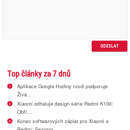
Top články za 7 dnů
Aplikace Google Hodiny nově podporuje
1
Živá...
Xiaomi odhaluje design série Redmi K100:
2
Obří...
Konec softwarových záplat pro Xiaomi a
3
Redmi: Seznam...