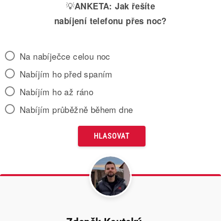
💡
ANKETA:
Jak řešíte
nabíjení telefonu přes noc?
Na nabíječce celou noc
Nabíjím ho před spaním
Nabíjím ho až ráno
Nabíjím průběžně během dne