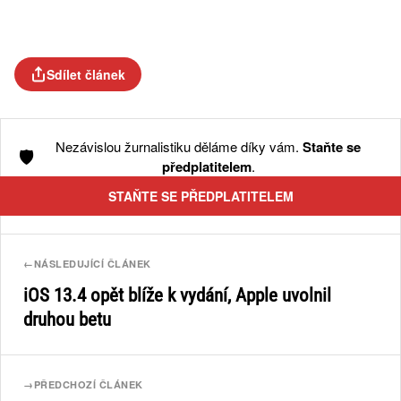
Sdílet článek
Nezávislou žurnalistiku děláme díky vám.
Staňte se
🛡️
předplatitelem
.
STAŇTE SE PŘEDPLATITELEM
←
NÁSLEDUJÍCÍ ČLÁNEK
iOS 13.4 opět blíže k vydání, Apple uvolnil
druhou betu
→
PŘEDCHOZÍ ČLÁNEK