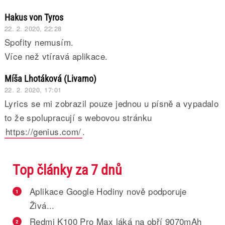
Hakus von Tyros
22. 2. 2020, 22:28
Spofity nemusím.
Více než vtíravá aplikace.
Míša Lhotáková (Livarno)
22. 2. 2020, 17:01
Lyrics se mi zobrazil pouze jednou u písně a vypadalo
to že spolupracují s webovou stránku
https://genius.com/
.
Top články za 7 dnů
Aplikace Google Hodiny nově podporuje
1
Živá...
Redmi K100 Pro Max láká na obří 9070mAh
2