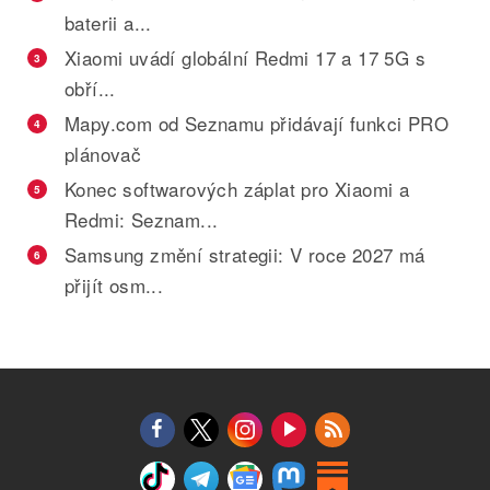
baterii a...
Xiaomi uvádí globální Redmi 17 a 17 5G s
3
obří...
Mapy.com od Seznamu přidávají funkci PRO
4
plánovač
Konec softwarových záplat pro Xiaomi a
5
Redmi: Seznam...
Samsung změní strategii: V roce 2027 má
6
přijít osm...