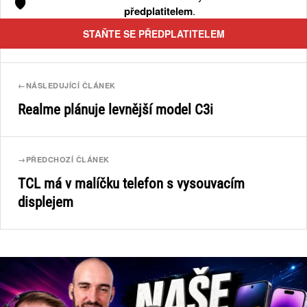
🛡️
předplatitelem
.
STAŇTE SE PŘEDPLATITELEM
←
NÁSLEDUJÍCÍ ČLÁNEK
Realme plánuje levnější model C3i
→
PŘEDCHOZÍ ČLÁNEK
TCL má v malíčku telefon s vysouvacím
displejem