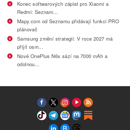
Konec softwarových záplat pro Xiaomi a
3
Redmi: Seznam...
Mapy.com od Seznamu přidávají funkci PRO
4
plánovač
Samsung změní strategii: V roce 2027 má
5
přijít osm...
Nové OnePlus N6x sází na 7000 mAh a
6
odolnou...