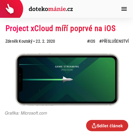
Project xCloud míří poprvé na iOS
Zdeněk Koutský
• 22. 2. 2020
#IOS
#PŘÍSLUŠENSTVÍ
Grafika: Microsoft.com
Sdílet článek