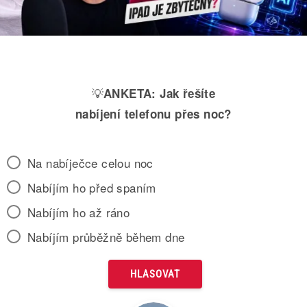
💡
ANKETA:
Jak řešíte
nabíjení telefonu přes noc?
Na nabíječce celou noc
Nabíjím ho před spaním
Nabíjím ho až ráno
Nabíjím průběžně během dne