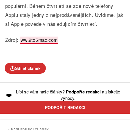
populární. Během čtvrtletí se zde nové telefony
Applu staly jedny z nejprodávanějších. Uvidíme, jak
si Apple povede v následujícím čtvrtletí.
Zdroj:
ww.9to5mac.com
Sdílet článek
Líbí se vám naše články?
Podpořte redakci
a získejte
❤️
výhody.
PODPOŘIT REDAKCI
←
NÁSLEDUJÍCÍ ČLÁNEK