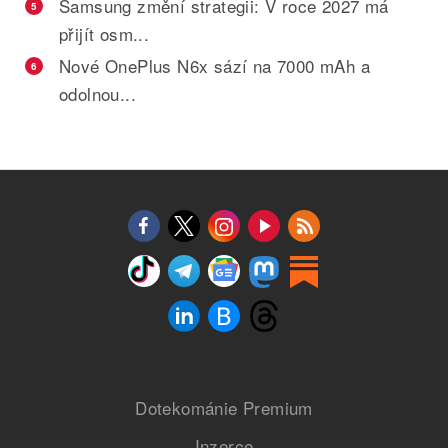
Samsung změní strategii: V roce 2027 má
5
přijít osm...
Nové OnePlus N6x sází na 7000 mAh a
6
odolnou...
Dotekománie Premium
Inzerce