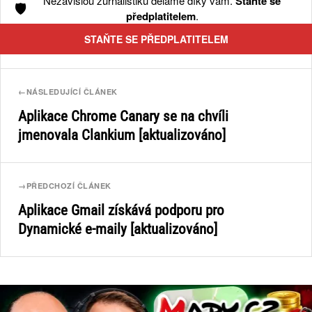
Nezávislou žurnalistiku děláme díky vám.
Staňte se
🛡️
předplatitelem
.
STAŇTE SE PŘEDPLATITELEM
←
NÁSLEDUJÍCÍ ČLÁNEK
Aplikace Chrome Canary se na chvíli
jmenovala Clankium [aktualizováno]
→
PŘEDCHOZÍ ČLÁNEK
Aplikace Gmail získává podporu pro
Dynamické e-maily [aktualizováno]