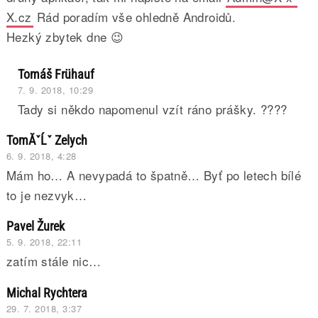
X.cz
Rád poradím vše ohledně Androidů.
Hezký zbytek dne 😉
Tomáš Frühauf
7. 9. 2018, 10:29
Tady si někdo napomenul vzít ráno prášky. ????
TomĂˇĹˇ Zelych
6. 9. 2018, 4:28
Mám ho… A nevypadá to špatně… Byť po letech bílé
to je nezvyk…
Pavel Žurek
5. 9. 2018, 22:11
zatím stále nic…
Michal Rychtera
29. 7. 2018, 3:37