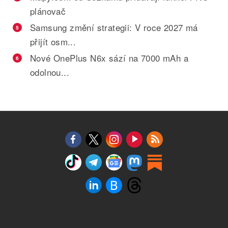
plánovač
Samsung změní strategii: V roce 2027 má
5
přijít osm...
Nové OnePlus N6x sází na 7000 mAh a
6
odolnou...