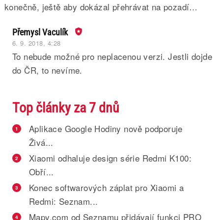
konečně, ještě aby dokázal přehrávat na pozadí…
Přemysl Vaculík
6. 9. 2018, 4:28
To nebude možné pro neplacenou verzi. Jestli dojde
do ČR, to nevíme.
Top články za 7 dnů
Aplikace Google Hodiny nově podporuje
1
Živá...
Xiaomi odhaluje design série Redmi K100:
2
Obří...
Konec softwarových záplat pro Xiaomi a
3
Redmi: Seznam...
Mapy.com od Seznamu přidávají funkci PRO
4