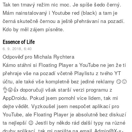
Tak ten tmavý režim nic moc. Je spíše šedo černý.
Mám nainstalovaný i Youtube red (black) a tam je
černá skutečně černou a ještě přehrávaní na pozadí.
Kdo by měl zájem písněte.
Essence of Life
6. 9. 2018, 6:40
Odpověď pro Michala Rychtera
Kámo stáhni si Floating Player a YouTube ne jen že ti
přehraje vše na pozadí včetně Playlistu z tvého YT
účtu, ale také vše kompletně bez jediné reklamy 😏🙂
👌😜👍 doporučuji však starší verzi programu z
AppDroidu. Pokud jsem pomohl více lidem, tak mi
dejte vědět. Vyzkoušel jsem nespočet aplikací pro
YouTube, ale Floating Player je absolutně bez diskuzí
ta nejlepší 😉 Jestli by někdo rád další typy na různé
druhy aplikací, tak mi napište na email
Admin@X-x-