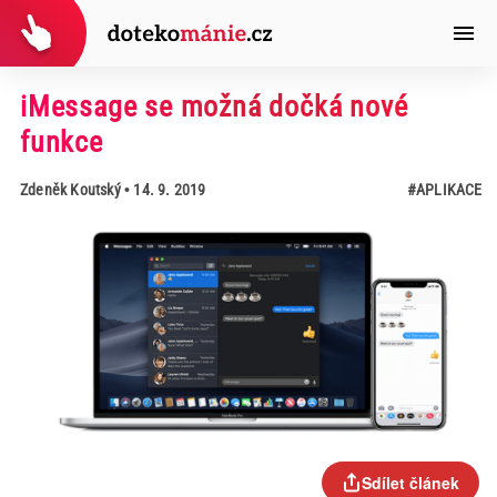
iMessage se možná dočká nové
funkce
Zdeněk Koutský
• 14. 9. 2019
#APLIKACE
Sdílet článek