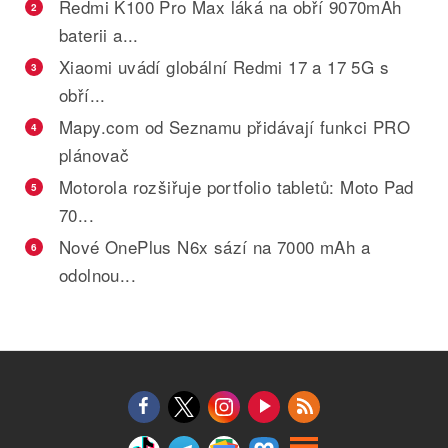
Redmi K100 Pro Max láká na obří 9070mAh
2
baterii a...
Xiaomi uvádí globální Redmi 17 a 17 5G s
3
obří...
Mapy.com od Seznamu přidávají funkci PRO
4
plánovač
Motorola rozšiřuje portfolio tabletů: Moto Pad
5
70...
Nové OnePlus N6x sází na 7000 mAh a
6
odolnou...