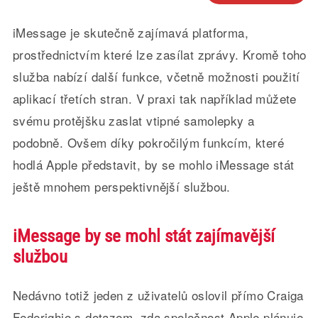
iMessage je skutečně zajímavá platforma,
prostřednictvím které lze zasílat zprávy. Kromě toho
služba nabízí další funkce, včetně možnosti použití
aplikací třetích stran. V praxi tak například můžete
svému protějšku zaslat vtipné samolepky a
podobně. Ovšem díky pokročilým funkcím, které
hodlá Apple představit, by se mohlo iMessage stát
ještě mnohem perspektivnější službou.
iMessage by se mohl stát zajímavější
službou
Nedávno totiž jeden z uživatelů oslovil přímo Craiga
Federighio s dotazem, zda společnost Apple plánuje