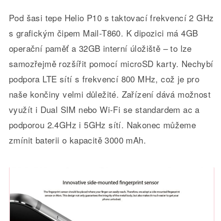
Pod šasi tepe Helio P10 s taktovací frekvencí 2 GHz
s grafickým čipem Mail-T860. K dipozici má 4GB
operační paměť a 32GB interní úložiště – to lze
samozřejmě rozšířit pomocí microSD karty. Nechybí
podpora LTE sítí s frekvencí 800 MHz, což je pro
naše končiny velmi důležité. Zařízení dává možnost
využít i Dual SIM nebo Wi-Fi se standardem ac a
podporou 2.4GHz i 5GHz sítí. Nakonec můžeme
zmínit baterii o kapacitě 3000 mAh.