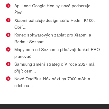
Aplikace Google Hodiny nově podporuje
1
Živá...
Xiaomi odhaluje design série Redmi K100:
2
Obří...
Konec softwarových záplat pro Xiaomi a
3
Redmi: Seznam...
Mapy.com od Seznamu přidávají funkci PRO
4
plánovač
Samsung změní strategii: V roce 2027 má
5
přijít osm...
Nové OnePlus N6x sází na 7000 mAh a
6
odolnou...