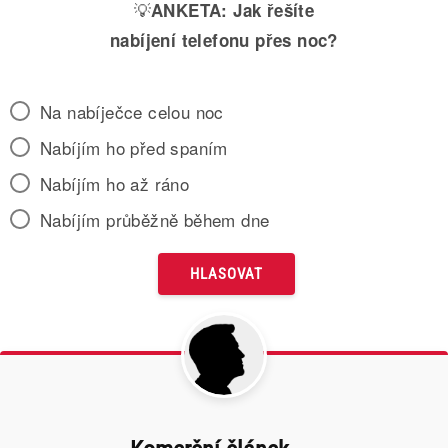
💡
ANKETA:
Jak řešíte
nabíjení telefonu přes noc?
Na nabíječce celou noc
Nabíjím ho před spaním
Nabíjím ho až ráno
Nabíjím průběžně během dne