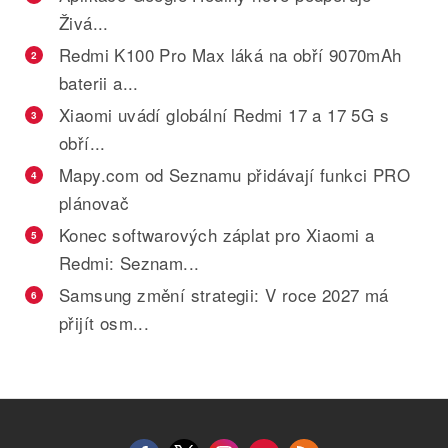
Živá...
Redmi K100 Pro Max láká na obří 9070mAh
2
baterii a...
Xiaomi uvádí globální Redmi 17 a 17 5G s
3
obří...
Mapy.com od Seznamu přidávají funkci PRO
4
plánovač
Konec softwarových záplat pro Xiaomi a
5
Redmi: Seznam...
Samsung změní strategii: V roce 2027 má
6
přijít osm...