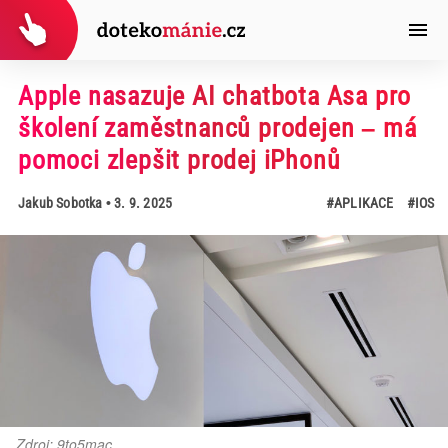
Apple nasazuje AI chatbota Asa pro
školení zaměstnanců prodejen – má
pomoci zlepšit prodej iPhonů
Jakub Sobotka
• 3. 9. 2025
#APLIKACE
#IOS
Zdroj: 9to5mac