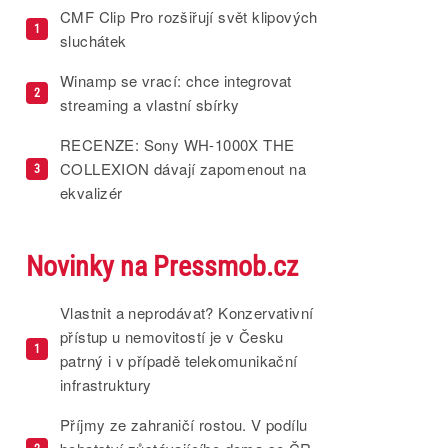
CMF Clip Pro rozšiřují svět klipových
1
sluchátek
Winamp se vrací: chce integrovat
2
streaming a vlastní sbírky
RECENZE: Sony WH-1000X THE
COLLEXION dávají zapomenout na
3
ekvalizér
Novinky na Pressmob.cz
Vlastnit a neprodávat? Konzervativní
přístup u nemovitostí je v Česku
1
patrný i v případě telekomunikační
infrastruktury
Příjmy ze zahraničí rostou. V podílu