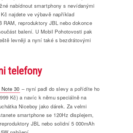
ožné nabídnout smartphony s nevídanými
 Kč najdete ve výbavě například
GB RAM, reproduktory JBL nebo dokonce
součást balení. U Mobil Pohotovosti pak
ještě levněji a nyní také s bezdrátovými
i telefony
x Note 30
– nyní padl do slevy a pořídíte ho
999 Kč) a navíc k němu speciálně na
uchátka Niceboy jako dárek. Za velmi
stanete smartphone se 120Hz displejem,
reproduktory JBL nebo solidní 5 000mAh
45W nabíjení.