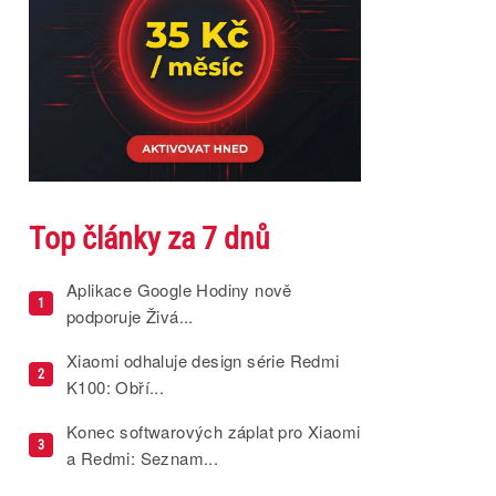
Top články za 7 dnů
Aplikace Google Hodiny nově
1
podporuje Živá...
Xiaomi odhaluje design série Redmi
2
K100: Obří...
Konec softwarových záplat pro Xiaomi
3
a Redmi: Seznam...