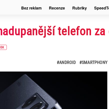
Bez reklam
Recenze
Rubriky
SpeedT
nadupanější telefon za č
NEK
#ANDROID
#SMARTPHONY