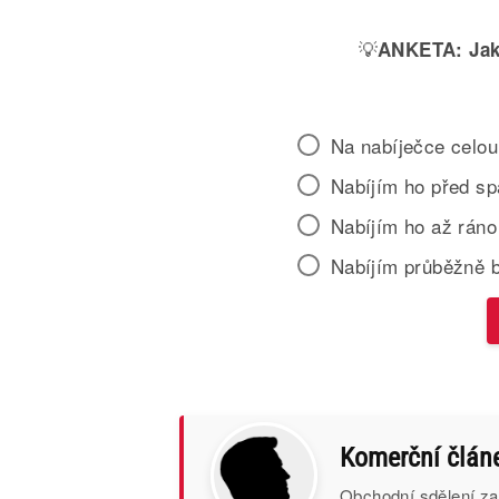
💡
ANKETA:
Jak
Na nabíječce celou
Nabíjím ho před s
Nabíjím ho až ráno
Nabíjím průběžně 
Komerční člán
Obchodní sdělení za