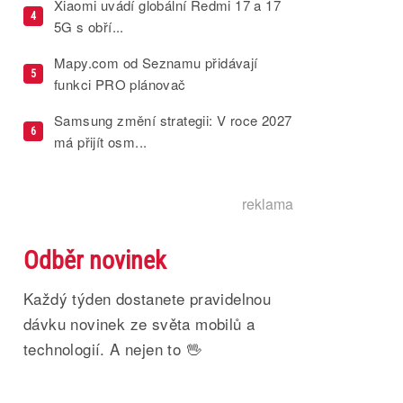
Xiaomi uvádí globální Redmi 17 a 17
4
5G s obří...
Mapy.com od Seznamu přidávají
5
funkci PRO plánovač
Samsung změní strategii: V roce 2027
6
má přijít osm...
reklama
Odběr novinek
Každý týden dostanete pravidelnou
dávku novinek ze světa mobilů a
technologií. A nejen to 🖖