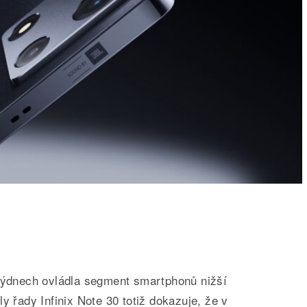
 týdnech ovládla segment smartphonů nižší
y řady Infinix Note 30 totiž dokazuje, že v