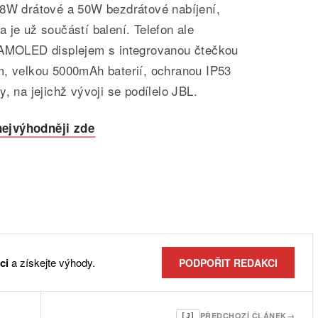
68W drátové a 50W bezdrátové nabíjení,
 je už součástí balení. Telefon ale
 AMOLED displejem s integrovanou čtečkou
m, velkou 5000mAh baterií, ochranou IP53
, na jejichž vývoji se podílelo JBL.
nejvýhodněji zde
ci
a získejte výhody.
PODPOŘIT REDAKCI
PŘEDCHOZÍ ČLÁNEK
→
[J]