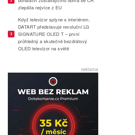
bohatství zůstávajícího doma se ČR
2
zlepšila nejvíce z EU
Když televizor splyne s interiérem.
DATART představuje revoluční LG
SIGNATURE OLED T – první
3
průhledný a skutečně bezdrátový
OLED televizor na světě
reklama