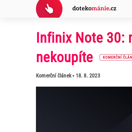
Infinix Note 30: 
nekoupíte
KOMERČNÍ ČLÁ
Komerční článek
• 18. 8. 2023