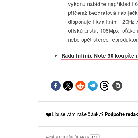
výkonu nabídne například i 
přičemž bezdrátová nabíječka
disponuje i kvalitním 120Hz
otisků prstů, 108Mpx foťáke
nebo opět stereo reproduktory
Řadu Infinix Note 30 koupíte 
❤️
Líbí se vám naše články?
Podpořte redak
←
NÁSLEDUJÍCÍ ČLÁNEK
[K]