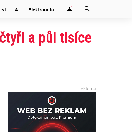
est
AI
Elektroauta
tyři a půl tisíce
reklama