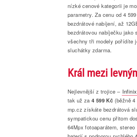
nízké cenové kategorii je m
parametry. Za cenu od 4 599
bezdrátové nabíjení, až 12
bezdrátovou nabíječku jako 
všechny tři modely pořídíte 
sluchátky zdarma.
Král mezi levným
Nejlevnější z trojice –
Infini
tak už za
(běžně 4 
4 599 Kč
mp.cz získáte bezdrátová sl
sympatickou cenu přitom do
64Mpx fotoaparátem, stereo 
baterií s podporou rychlého 