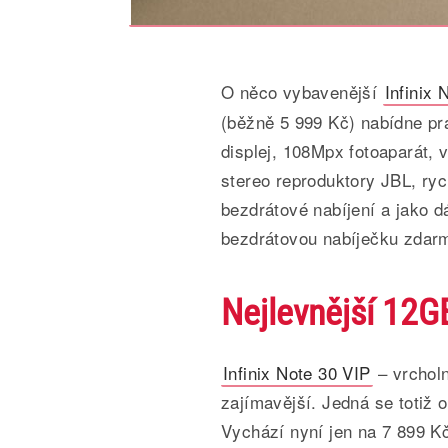
O něco vybavenější
Infinix
(běžně 5 999 Kč) nabídne 
displej, 108Mpx fotoaparát, 
stereo reproduktory JBL, ryc
bezdrátové nabíjení a jako 
bezdrátovou nabíječku zdar
Nejlevnější 12
Infinix Note 30 VIP
– vrcholn
zajímavější. Jedná se totiž 
Vychází nyní jen na 7 899 K