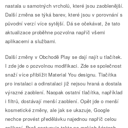
nastala u samotných vrcholů, které jsou zaoblenější.
Další změna se týká barev, které jsou v porovnání s
původní verzí více sytější. Dá se očekávat, že tato
aktualizace proběhne pozvolna napříč všemi
aplikacemi a službami.
Další změny v Obchodě Play se dají najít u tlačítek.
I zde jde o pozvolnou modifikaci. Zde se společnost
snaží více přiblížit Material You designu. Tlačítka
pro instalaci a odinstalaci již nejsou hraná a dostala
výrazné zaoblení. Naopak ostatní tlačítka, například
i filtrů, dostávají menší zaoblení. Opět jde o menší
kosmetické změny, ale jak se ukazuje, Google
nechce provést předělávku najednou napříč celou
aplikací. Proč postupuje takto po malých částech,