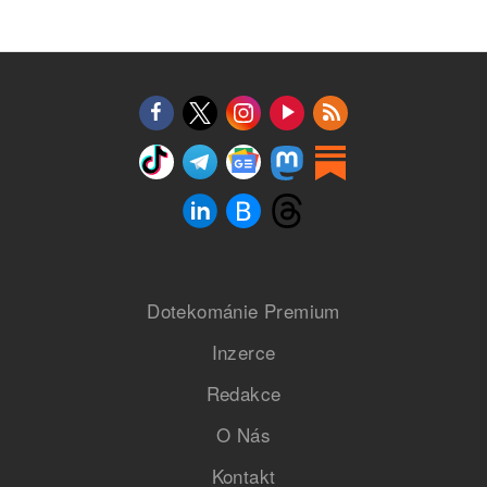
Dotekománie Premium
Inzerce
Redakce
O Nás
Kontakt