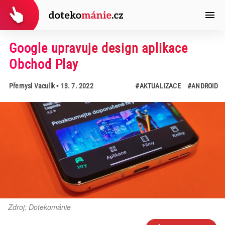
Google upravuje design aplikace
Obchod Play
Přemysl Vaculík
• 13. 7. 2022
#AKTUALIZACE
#ANDROID
Zdroj: Dotekománie