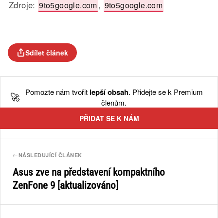
Zdroje:
,
9to5google.com
9to5google.com
Sdílet článek
Pomozte nám tvořit
lepší obsah
. Přidejte se k Premium
🚀
členům.
PŘIDAT SE K NÁM
←
NÁSLEDUJÍCÍ ČLÁNEK
Asus zve na představení kompaktního
ZenFone 9 [aktualizováno]