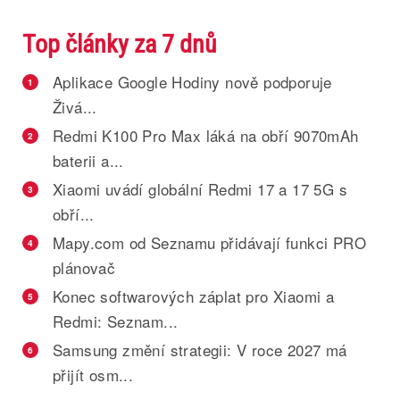
Top články za 7 dnů
Aplikace Google Hodiny nově podporuje
1
Živá...
Redmi K100 Pro Max láká na obří 9070mAh
2
baterii a...
Xiaomi uvádí globální Redmi 17 a 17 5G s
3
obří...
Mapy.com od Seznamu přidávají funkci PRO
4
plánovač
Konec softwarových záplat pro Xiaomi a
5
Redmi: Seznam...
Samsung změní strategii: V roce 2027 má
6
přijít osm...