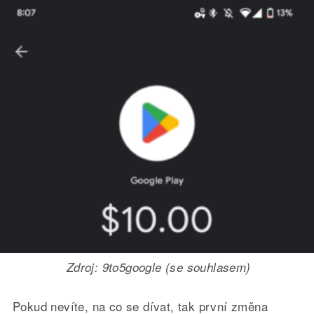
Zdroj: 9to5google (se souhlasem)
Pokud nevíte, na co se dívat, tak první změna