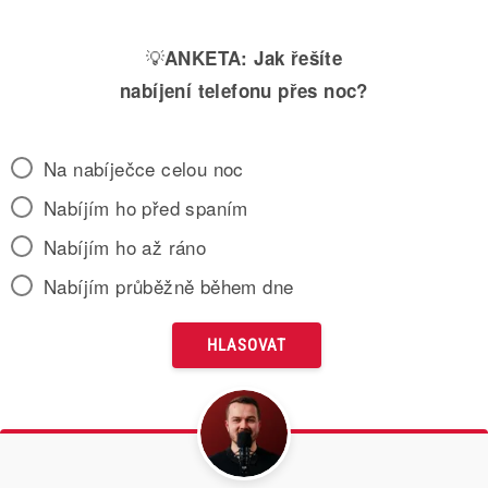
💡
ANKETA:
Jak řešíte
nabíjení telefonu přes noc?
Na nabíječce celou noc
Nabíjím ho před spaním
Nabíjím ho až ráno
Nabíjím průběžně během dne