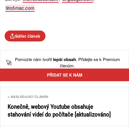
9to5mac.com
Sdílet článek
Pomozte nám tvořit
lepší obsah
. Přidejte se k Premium
🚀
členům.
PŘIDAT SE K NÁM
←
NÁSLEDUJÍCÍ ČLÁNEK
Konečně, webový Youtube obsahuje
stahování videí do počítače [aktualizováno]