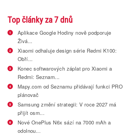
Top články za 7 dnů
Aplikace Google Hodiny nově podporuje
1
Živá...
Xiaomi odhaluje design série Redmi K100:
2
Obří...
Konec softwarových záplat pro Xiaomi a
3
Redmi: Seznam...
Mapy.com od Seznamu přidávají funkci PRO
4
plánovač
Samsung změní strategii: V roce 2027 má
5
přijít osm...
Nové OnePlus N6x sází na 7000 mAh a
6
odolnou...