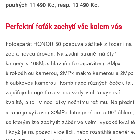
pouhých 11 490 Kč
, resp. 13 490 K
č.
Perfektní foťák zachytí vše kolem vás
Fotoaparát HONOR 50 posouvá zážitek z focení na
zcela novou úroveň. Na zadní straně má čtyři
kamery s 108Mpx hlavním fotoaparátem, 8Mpx
širokoúhlou kamerou, 2MPx makro kamerou a 2Mpx
hloubkovou kamerou. Kombinace různých čoček tak
zajišťuje fotografie a videa vždy v ultra vysoké
kvalitě, a to i v noci díky nočnímu režimu. Na přední
o
straně je vybaven 32MPx fotoaparátem s 90
úhlem,
se kterým lze zachytit záběr ve velmi vysoké kvalitě
i když je na pozadí více lidí, nebo rozsáhlá scenérie.