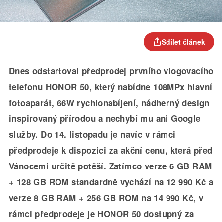
Sdílet článek
Dnes odstartoval předprodej prvního vlogovacího
telefonu HONOR 50, který nabídne 108MPx hlavní
fotoaparát, 66W rychlonabíjení, ná
dhern
ý
design
inspirovan
ý přírodou a nechybí mu ani Google
služby. Do 14. listopadu je navíc v rámci
předprodeje k dispozici za akční cenu, která př
ed
V
ánocemi určitě potěší. Zatímco verze 6 GB RAM
+ 128 GB ROM standardně vychází na 12 990 Kč a
verze 8 GB RAM + 256 GB ROM na 14 990 Kč, v
rámci předprodeje je HONOR 50 dostupný za