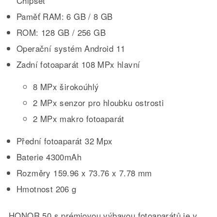
Chipset
Paměť RAM: 6 GB / 8 GB
ROM: 128 GB / 256 GB
Operační systém Android 11
Zadní fotoaparát 108 MPx hlavní
8 MPx širokoúhlý
2 MPx senzor pro hloubku ostrosti
2 MPx makro fotoaparát
Přední fotoaparát 32 Mpx
Baterie 4300mAh
Rozměry 159.96 x 73.76 x 7.78 mm
Hmotnost 206 g
HONOR 50 s prémiovou výbavou fotoaparátů je v