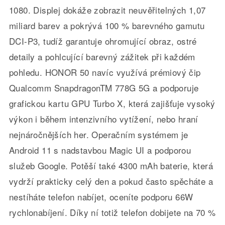
1080. Displej dokáže zobrazit neuvěřitelných 1,07
miliard barev a pokrývá 100 % barevného gamutu
DCI-P3, tudíž garantuje ohromující obraz, ostré
detaily a pohlcující barevný zážitek při každém
pohledu. HONOR 50 navíc využívá prémiový čip
Qualcomm SnapdragonTM 778G 5G a podporuje
grafickou kartu GPU Turbo X, která zajišťuje vysoký
výkon i během intenzivního vytížení, nebo hraní
nejnáročnějších her. Operačním systémem je
Android 11 s nadstavbou Magic UI a podporou
služeb Google. Potěší také 4300 mAh baterie, která
vydrží prakticky celý den a pokud často spěcháte a
nestíháte telefon nabíjet, oceníte podporu 66W
rychlonabíjení. Díky ní totiž telefon dobijete na 70 %