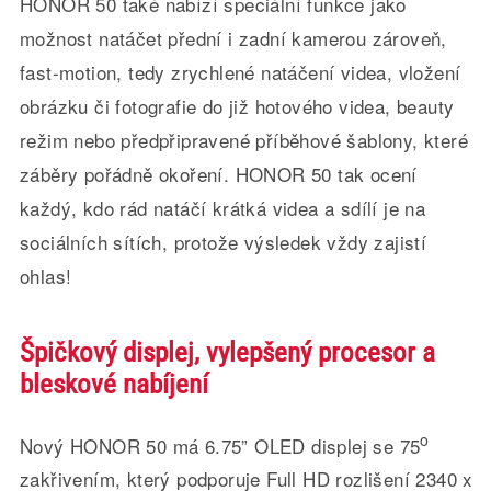
HONOR 50 také nabízí speciální funkce jako
možnost natáčet přední i zadní kamerou zároveň,
fast-motion, tedy zrychlené natáčení videa, vložení
obrázku či fotografie do již hotového videa, beauty
režim nebo předpřipravené příběhové šablony, které
záběry pořádně okoření. HONOR 50 tak ocení
každý, kdo rád natáčí krátká videa a sdílí je na
sociálních sítích, protože výsledek vždy zajistí
ohlas!
Špičkový displej, vylepšený procesor a
bleskové nabíjení
o
Nový HONOR 50 má 6.75” OLED displej se 75
zakřivením, který podporuje Full HD rozlišení 2340 x