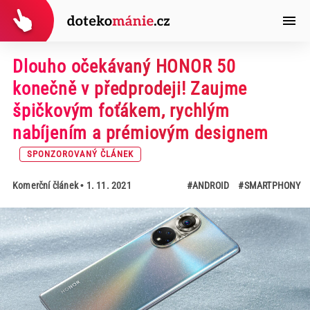
Dlouho očekávaný HONOR 50
konečně v předprodeji! Zaujme
špičkovým foťákem, rychlým
nabíjením a prémiovým designem
SPONZOROVANÝ ČLÁNEK
Komerční článek
• 1. 11. 2021
#ANDROID
#SMARTPHONY