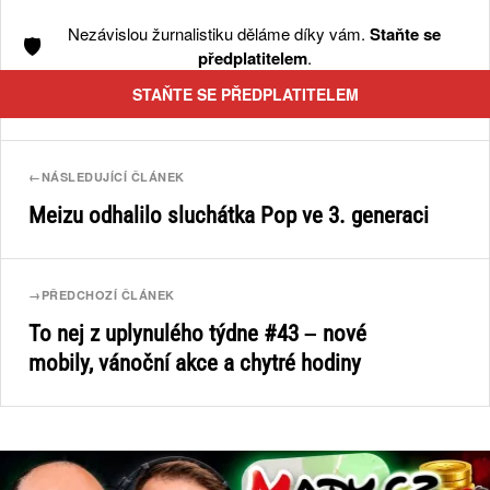
Nezávislou žurnalistiku děláme díky vám.
Staňte se
🛡️
předplatitelem
.
STAŇTE SE PŘEDPLATITELEM
←
NÁSLEDUJÍCÍ ČLÁNEK
Meizu odhalilo sluchátka Pop ve 3. generaci
→
PŘEDCHOZÍ ČLÁNEK
To nej z uplynulého týdne #43 – nové
mobily, vánoční akce a chytré hodiny