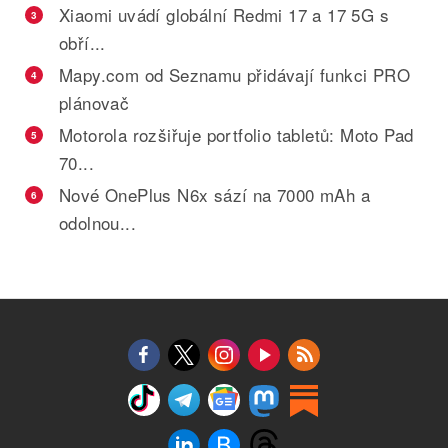
Xiaomi uvádí globální Redmi 17 a 17 5G s
3
obří...
Mapy.com od Seznamu přidávají funkci PRO
4
plánovač
Motorola rozšiřuje portfolio tabletů: Moto Pad
5
70...
Nové OnePlus N6x sází na 7000 mAh a
6
odolnou...