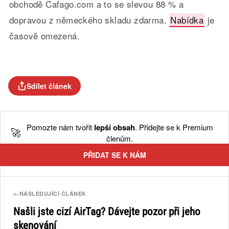
obchodě Cafago.com a to se slevou 88 % a
dopravou z německého skladu zdarma.
Nabídka
je
časově omezená.
Sdílet článek
Pomozte nám tvořit
lepší obsah
. Přidejte se k Premium
🚀
členům.
PŘIDAT SE K NÁM
←
NÁSLEDUJÍCÍ ČLÁNEK
Našli jste cizí AirTag? Dávejte pozor při jeho
skenování