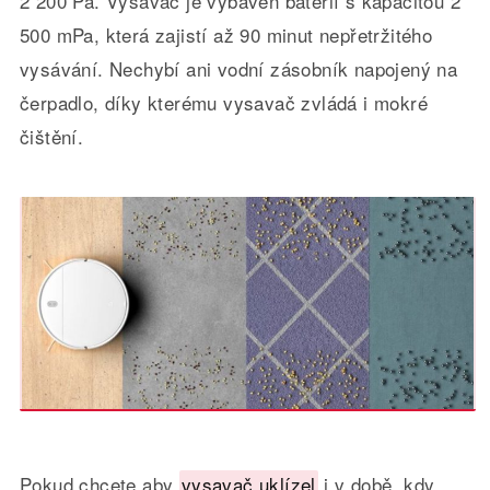
2 200 Pa. Vysavač je vybaven baterií s kapacitou 2
500 mPa, která zajistí až 90 minut nepřetržitého
vysávání. Nechybí ani vodní zásobník napojený na
čerpadlo, díky kterému vysavač zvládá i mokré
čištění.
Pokud chcete aby
vysavač uklízel
i v době, kdy