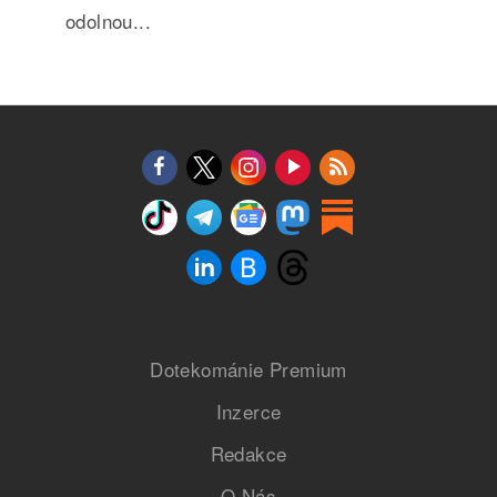
odolnou...
Dotekománie Premium
Inzerce
Redakce
O Nás