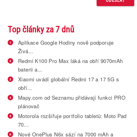
Top články za 7 dnů
Aplikace Google Hodiny nově podporuje
1
Živá...
Redmi K100 Pro Max láká na obří 9070mAh
2
baterii a...
Xiaomi uvádí globální Redmi 17 a 17 5G s
3
obří...
Mapy.com od Seznamu přidávají funkci PRO
4
plánovač
Motorola rozšiřuje portfolio tabletů: Moto Pad
5
70...
Nové OnePlus N6x sází na 7000 mAh a
6