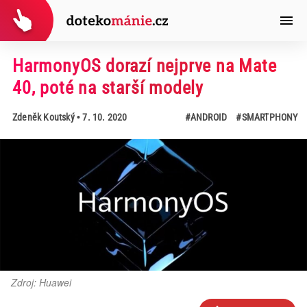
HarmonyOS dorazí nejprve na Mate
40, poté na starší modely
Zdeněk Koutský
• 7. 10. 2020
#ANDROID
#SMARTPHONY
Zdroj: Huawei