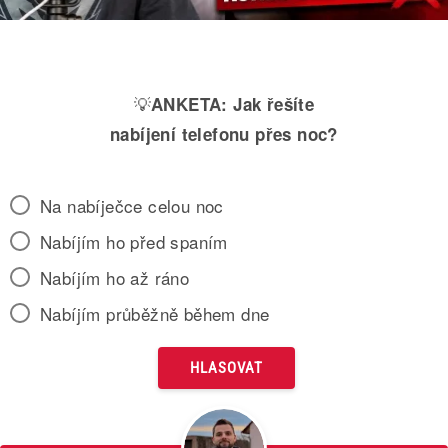
💡
ANKETA:
Jak řešíte
nabíjení telefonu přes noc?
Na nabíječce celou noc
Nabíjím ho před spaním
Nabíjím ho až ráno
Nabíjím průběžně během dne