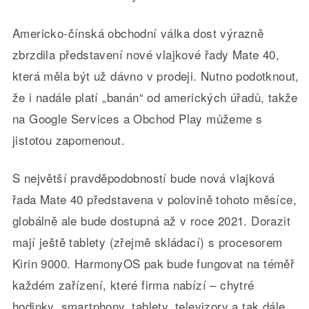
Americko-čínská obchodní válka dost výrazně
zbrzdila představení nové vlajkové řady Mate 40,
která měla být už dávno v prodeji. Nutno podotknout,
že i nadále platí „banán“ od amerických úřadů, takže
na Google Services a Obchod Play můžeme s
jistotou zapomenout.
S největší pravděpodobností bude nová vlajková
řada Mate 40 představena v polovině tohoto měsíce,
globálně ale bude dostupná až v roce 2021. Dorazit
mají ještě tablety (zřejmě skládací) s procesorem
Kirin 9000. HarmonyOS pak bude fungovat na téměř
každém zařízení, které firma nabízí – chytré
hodinky, smartphony, tablety, televizory a tak dále.