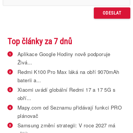
Top články za 7 dnů
Aplikace Google Hodiny nově podporuje
1
Živá...
Redmi K100 Pro Max láká na obří 9070mAh
2
baterii a...
Xiaomi uvádí globální Redmi 17 a 17 5G s
3
obří...
Mapy.com od Seznamu přidávají funkci PRO
4
plánovač
Samsung změní strategii: V roce 2027 má
5