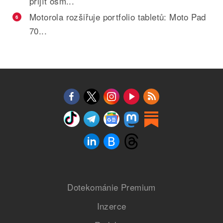
přijít osm...
Motorola rozšiřuje portfolio tabletů: Moto Pad
6
70...
Dotekománie Premium
Inzerce