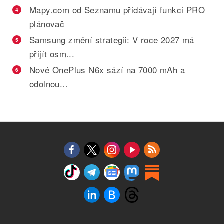
Mapy.com od Seznamu přidávají funkci PRO
4
plánovač
Samsung změní strategii: V roce 2027 má
5
přijít osm...
Nové OnePlus N6x sází na 7000 mAh a
6
odolnou...