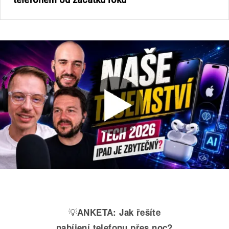
💡
ANKETA:
Jak řešíte
nabíjení telefonu přes noc?