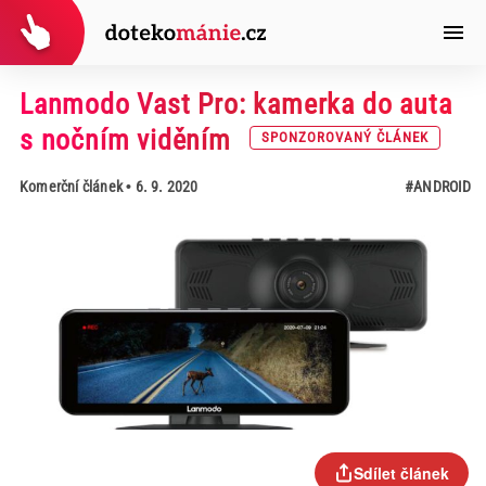
Lanmodo Vast Pro: kamerka do auta
s nočním viděním
SPONZOROVANÝ ČLÁNEK
Komerční článek
• 6. 9. 2020
#ANDROID
Sdílet článek