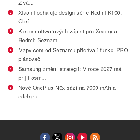
Živá...
Xiaomi odhaluje design série Redmi K100:
2
Obří...
Konec softwarových záplat pro Xiaomi a
3
Redmi: Seznam...
Mapy.com od Seznamu přidávají funkci PRO
4
plánovač
Samsung změní strategii: V roce 2027 má
5
přijít osm...
Nové OnePlus N6x sází na 7000 mAh a
6
odolnou...