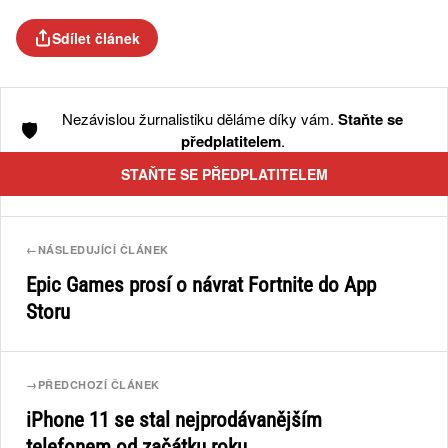
Sdílet článek
Nezávislou žurnalistiku děláme díky vám.
Staňte se
🛡️
předplatitelem
.
STAŇTE SE PŘEDPLATITELEM
←
NÁSLEDUJÍCÍ ČLÁNEK
Epic Games prosí o návrat Fortnite do App
Storu
→
PŘEDCHOZÍ ČLÁNEK
iPhone 11 se stal nejprodávanějším
telefonem od začátku roku