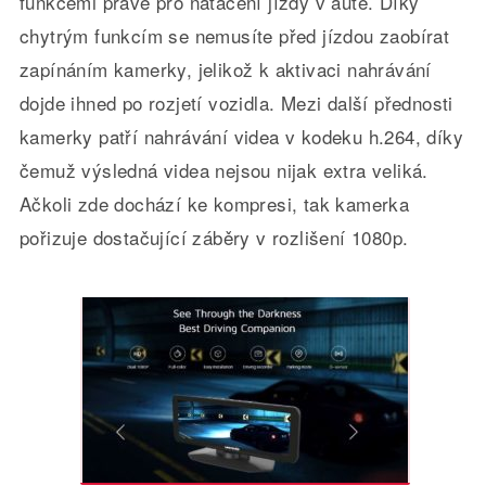
funkcemi právě pro natáčení jízdy v autě. Díky
chytrým funkcím se nemusíte před jízdou zaobírat
zapínáním kamerky, jelikož k aktivaci nahrávání
dojde ihned po rozjetí vozidla. Mezi další přednosti
kamerky patří nahrávání videa v kodeku h.264, díky
čemuž výsledná videa nejsou nijak extra veliká.
Ačkoli zde dochází ke kompresi, tak kamerka
pořizuje dostačující záběry v rozlišení 1080p.