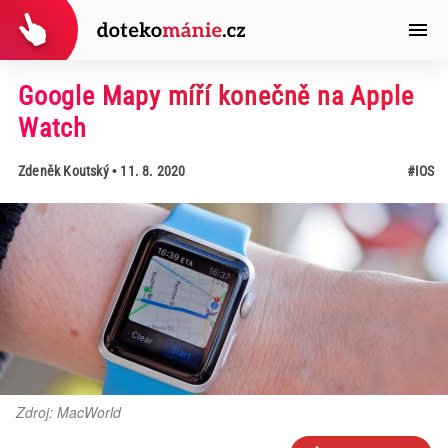
Google Mapy míří konečně na Apple
Watch
Zdeněk Koutský
• 11. 8. 2020
#IOS
Zdroj: MacWorld