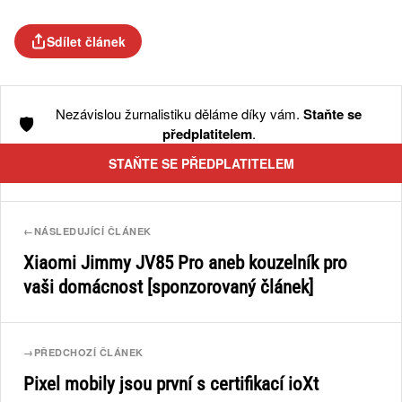
Sdílet článek
Nezávislou žurnalistiku děláme díky vám.
Staňte se
🛡️
předplatitelem
.
STAŇTE SE PŘEDPLATITELEM
←
NÁSLEDUJÍCÍ ČLÁNEK
Xiaomi Jimmy JV85 Pro aneb kouzelník pro
vaši domácnost [sponzorovaný článek]
→
PŘEDCHOZÍ ČLÁNEK
Pixel mobily jsou první s certifikací ioXt