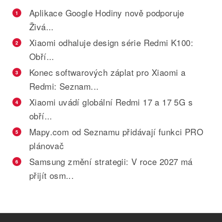
Aplikace Google Hodiny nově podporuje
1
Živá...
Xiaomi odhaluje design série Redmi K100:
2
Obří...
Konec softwarových záplat pro Xiaomi a
3
Redmi: Seznam...
Xiaomi uvádí globální Redmi 17 a 17 5G s
4
obří...
Mapy.com od Seznamu přidávají funkci PRO
5
plánovač
Samsung změní strategii: V roce 2027 má
6
přijít osm...