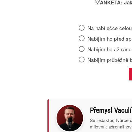
💡
ANKETA:
Jak
Na nabíječce celou
Nabíjím ho před s
Nabíjím ho až ráno
Nabíjím průběžně 
Přemysl Vaculí
Šéfredaktor, tvůrce
milovník adrenalinov