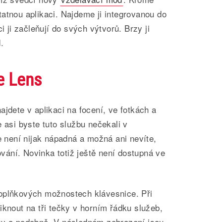
atnou aplikaci. Najdeme ji integrovanou do
i ji začleňují do svých výtvorů. Brzy ji
.
e Lens
ajdete v aplikaci na focení, ve fotkách a
 asi byste tuto službu nečekali v
de není nijak nápadná a možná ani nevíte,
tování. Novinka totiž ještě není dostupná ve
oplňkových možnostech klávesnice. Při
iknout na tři tečky v horním řádku služeb,
ky a podobně. V následném zobrazení jsou