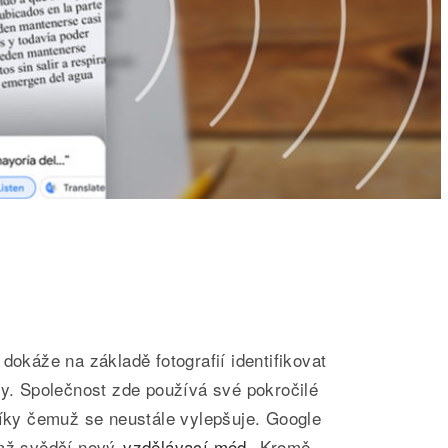
dokáže na základě fotografií identifikovat
ty. Společnost zde používá své pokročilé
díky čemuž se neustále vylepšuje. Google
emž svědčí nový
vzdělávací mód
. Kromě