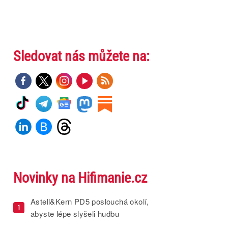
Sledovat nás můžete na:
Novinky na Hifimanie.cz
Astell&Kern PD5 poslouchá okolí,
1
abyste lépe slyšeli hudbu