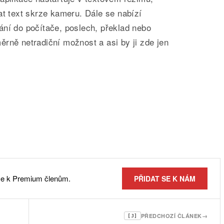
at text skrze kameru. Dále se nabízí
ání do počítače, poslech, překlad nebo
rně netradiční možnost a asi by ji zde jen
 se k Premium členům.
PŘIDAT SE K NÁM
PŘEDCHOZÍ ČLÁNEK
→
[J]