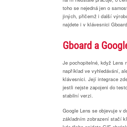
toho se nejedná jen o samost
jiných, přičemž i další výrobc
najdete i v klávesnici Gboard
Gboard a Googl
Je pochopitelné, když Lens n
například ve vyhledávání, ale
klávesnici. Její integrace z
jestli nejste zapojeni do tes
stabilní verzi.
Google Lens se objevuje v d
základním zobrazení stačí kl
kde třeba najdete GIF obráz