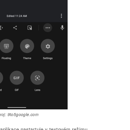
roj: 9to5google.com
aplikace nastartuje v textovém režimu,