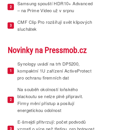
Samsung spouští HDR10+ Advanced
2
– na Prime Video už v srpnu
CMF Clip Pro rozšiřují svět klipových
3
sluchátek
Novinky na Pressmob.cz
Synology uvádí na trh DP5200,
kompaktní 1U zařízení ActiveProtect
1
pro ochranu firemních dat
Na souběh okolností loňského
blackoutu se nelze plně připravit.
2
Firmy mění přístup a posilují
energetickou odolnost
E-šmejdi přitvrzují: počet podvodů
vzrostl o více než třetinu, pro hotovost
3