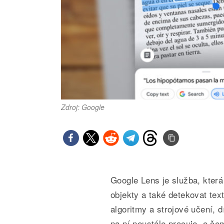
Zdroj: Google
Google Lens je služba, která 
objekty a také detekovat tex
algoritmy a strojové učení, 
na ní neustále pracuje, o č