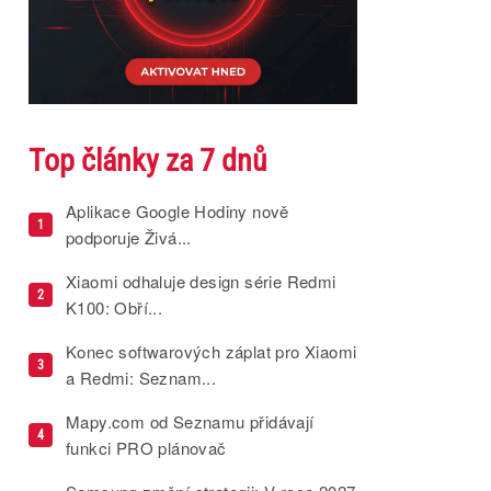
Top články za 7 dnů
Aplikace Google Hodiny nově
1
podporuje Živá...
Xiaomi odhaluje design série Redmi
2
K100: Obří...
Konec softwarových záplat pro Xiaomi
3
a Redmi: Seznam...
Mapy.com od Seznamu přidávají
4
funkci PRO plánovač