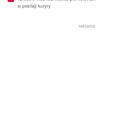
si posílají kurýry
reklama