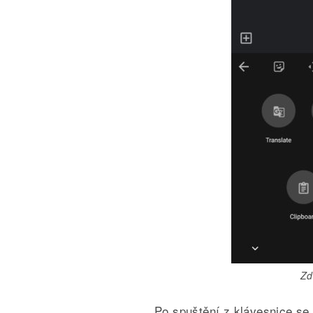
Zd
Po spuštění z klávesnice se 