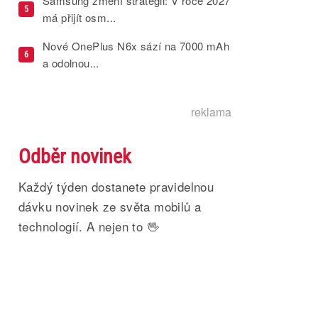
Samsung změní strategii: V roce 2027
5
má přijít osm...
Nové OnePlus N6x sází na 7000 mAh
6
a odolnou...
reklama
Odběr novinek
Každý týden dostanete pravidelnou
dávku novinek ze světa mobilů a
technologií. A nejen to 🖖