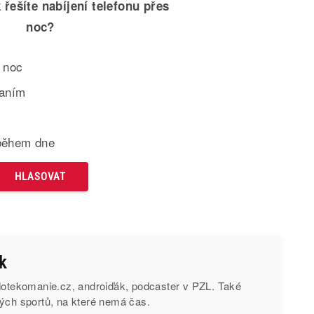
 řešíte nabíjení telefonu přes
noc?
 noc
paním
během dne
k
 dotekomanie.cz, androiďák, podcaster v PZL. Také
ých sportů, na které nemá čas.