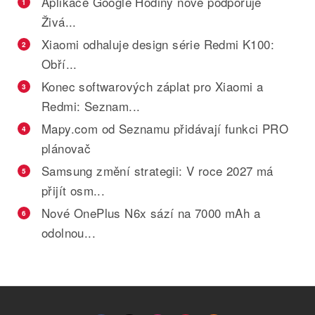
Aplikace Google Hodiny nově podporuje
1
Živá...
Xiaomi odhaluje design série Redmi K100:
2
Obří...
Konec softwarových záplat pro Xiaomi a
3
Redmi: Seznam...
Mapy.com od Seznamu přidávají funkci PRO
4
plánovač
Samsung změní strategii: V roce 2027 má
5
přijít osm...
Nové OnePlus N6x sází na 7000 mAh a
6
odolnou...