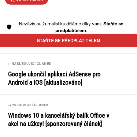
Nezávislou žurnalistiku děláme díky vám.
Staňte se
🛡️
předplatitelem
.
STAŇTE SE PŘEDPLATITELEM
←
NÁSLEDUJÍCÍ ČLÁNEK
Google ukončil aplikaci AdSense pro
Android a iOS [aktualizováno]
→
PŘEDCHOZÍ ČLÁNEK
Windows 10 a kancelářský balík Office v
akci na u2key! [sponzorovaný článek]