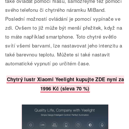
také ovládat pomocí hlasu, samozřejmě též pomocí
svého telefonu či chytrého náramku MiBand.
Poslední možností ovládání je pomocí vypínače ve
zdi. Ovšem to již může být menší přežitek, když na
to máte například smartphone. Toto chytré světlo
svítí všemi barvami, lze nastavovat jeho intenzitu a
také barevnou teplotu. Můžete si také nastavit
automatické vypnutí po určitém čase.
Chytrý lustr Xiaomi Yeelight kupujte ZDE nyní za
1996 Kč (sleva 70 %)