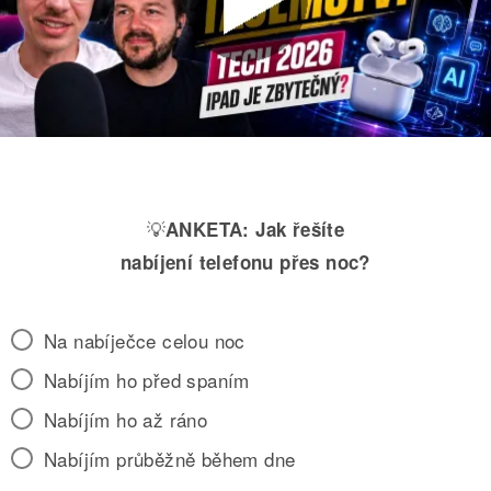
💡
ANKETA:
Jak řešíte
nabíjení telefonu přes noc?
Na nabíječce celou noc
Nabíjím ho před spaním
Nabíjím ho až ráno
Nabíjím průběžně během dne