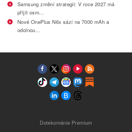
Samsung změní strategii: V roce 2027 má
5
přijít osm...
Nové OnePlus N6x sází na 7000 mAh a
6
odolnou...
Dotekománie Premium