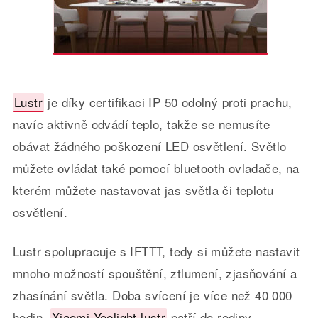
Lustr
je díky certifikaci IP 50 odolný proti prachu,
navíc aktivně odvádí teplo, takže se nemusíte
obávat žádného poškození LED osvětlení. Světlo
můžete ovládat také pomocí bluetooth ovladače, na
kterém můžete nastavovat jas světla či teplotu
osvětlení.
Lustr spolupracuje s IFTTT, tedy si můžete nastavit
mnoho možností spouštění, ztlumení, zjasňování a
zhasínání světla. Doba svícení je více než 40 000
hodin.
Xiaomi Yeelight lustr
patří do rodiny