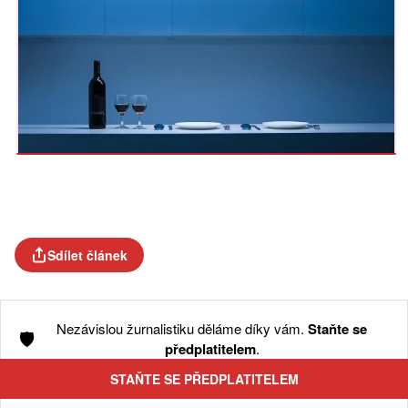
Sdílet článek
Nezávislou žurnalistiku děláme díky vám.
Staňte se
🛡️
předplatitelem
.
STAŇTE SE PŘEDPLATITELEM