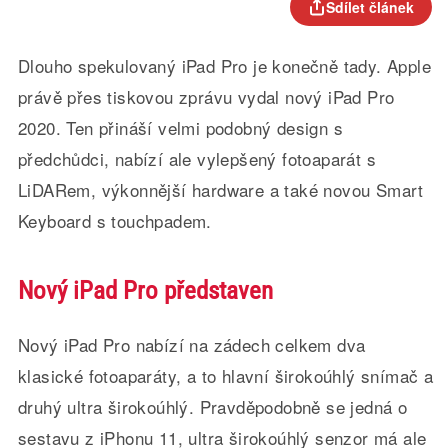
Sdílet článek
Dlouho spekulovaný iPad Pro je konečně tady. Apple
právě přes tiskovou zprávu vydal nový iPad Pro
2020. Ten přináší velmi podobný design s
předchůdci, nabízí ale vylepšený fotoaparát s
LiDARem, výkonnější hardware a také novou Smart
Keyboard s touchpadem.
Nový iPad Pro představen
Nový iPad Pro nabízí na zádech celkem dva
klasické fotoaparáty, a to hlavní širokoúhlý snímač a
druhý ultra širokoúhlý. Pravděpodobně se jedná o
sestavu z iPhonu 11, ultra širokoúhlý senzor má ale