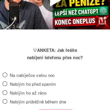
💡
ANKETA:
Jak řešíte
nabíjení telefonu přes noc?
Na nabíječce celou noc
Nabíjím ho před spaním
Nabíjím ho až ráno
Nabíjím průběžně během dne