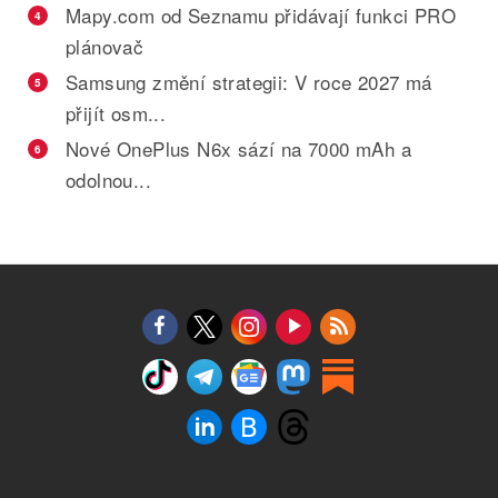
Mapy.com od Seznamu přidávají funkci PRO
4
plánovač
Samsung změní strategii: V roce 2027 má
5
přijít osm...
Nové OnePlus N6x sází na 7000 mAh a
6
odolnou...