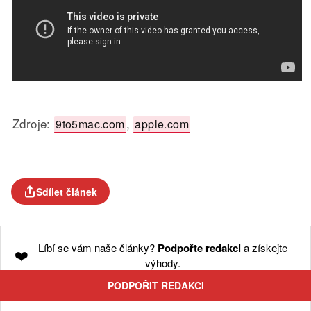
Zdroje:
,
9to5mac.com
apple.com
Sdílet článek
Líbí se vám naše články?
Podpořte redakci
a získejte
❤️
výhody.
PODPOŘIT REDAKCI