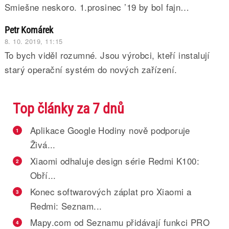
Smiešne neskoro. 1.prosinec ’19 by bol fajn…
Petr Komárek
8. 10. 2019, 11:15
To bych viděl rozumné. Jsou výrobci, kteří instalují
starý operační systém do nových zařízení.
Top články za 7 dnů
Aplikace Google Hodiny nově podporuje
1
Živá...
Xiaomi odhaluje design série Redmi K100:
2
Obří...
Konec softwarových záplat pro Xiaomi a
3
Redmi: Seznam...
Mapy.com od Seznamu přidávají funkci PRO
4