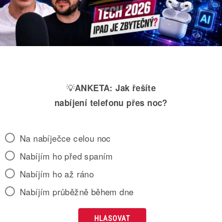
💡
ANKETA:
Jak řešíte
nabíjení telefonu přes noc?
Na nabíječce celou noc
Nabíjím ho před spaním
Nabíjím ho až ráno
Nabíjím průběžně během dne