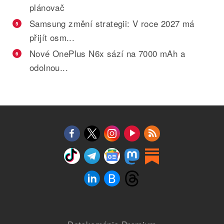
plánovač
Samsung změní strategii: V roce 2027 má
5
přijít osm...
Nové OnePlus N6x sází na 7000 mAh a
6
odolnou...