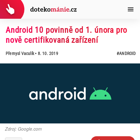
Android 10 povinně od 1. února pro
nově certifikovaná zařízení
Přemysl Vaculík
• 8. 10. 2019
#ANDROID
Zdroj: Google.com