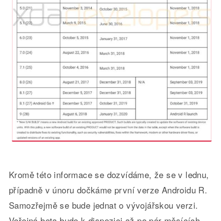
Kromě této informace se dozvídáme, že se v lednu,
případně v únoru dočkáme první verze Androidu R.
Samozřejmě se bude jednat o vývojářskou verzi.
Veřejná beta bude k dispozici až po pár měsících.