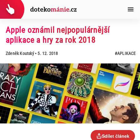
Apple oznámil nejpopulárnější
aplikace a hry za rok 2018
Zdeněk Koutský
• 5. 12. 2018
#APLIKACE
Sdílet článek