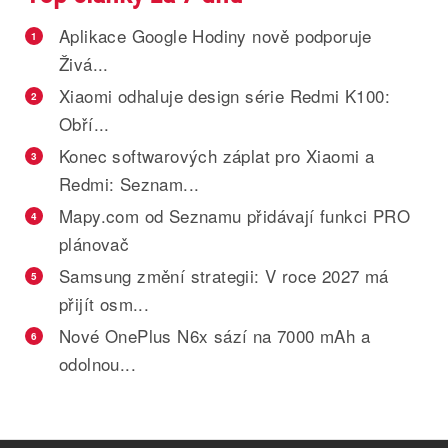
Aplikace Google Hodiny nově podporuje
1
Živá...
Xiaomi odhaluje design série Redmi K100:
2
Obří...
Konec softwarových záplat pro Xiaomi a
3
Redmi: Seznam...
Mapy.com od Seznamu přidávají funkci PRO
4
plánovač
Samsung změní strategii: V roce 2027 má
5
přijít osm...
Nové OnePlus N6x sází na 7000 mAh a
6
odolnou...