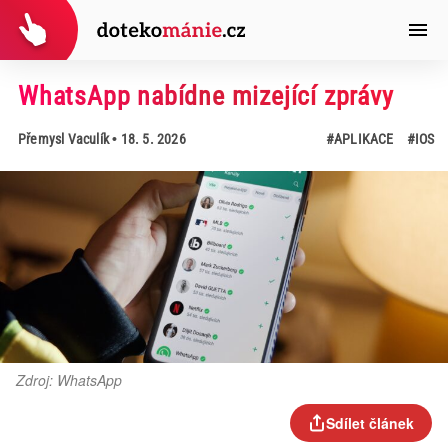
WhatsApp nabídne mizející zprávy
Přemysl Vaculík
• 18. 5. 2026
#APLIKACE
#IOS
Zdroj: WhatsApp
Sdílet článek