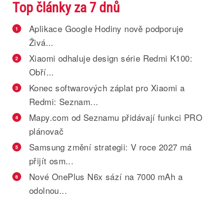
Top články za 7 dnů
Aplikace Google Hodiny nově podporuje
1
Živá...
Xiaomi odhaluje design série Redmi K100:
2
Obří...
Konec softwarových záplat pro Xiaomi a
3
Redmi: Seznam...
Mapy.com od Seznamu přidávají funkci PRO
4
plánovač
Samsung změní strategii: V roce 2027 má
5
přijít osm...
Nové OnePlus N6x sází na 7000 mAh a
6
odolnou...