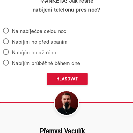
💡
ANKETA:
Jak řešíte
nabíjení telefonu přes noc?
Na nabíječce celou noc
Nabíjím ho před spaním
Nabíjím ho až ráno
Nabíjím průběžně během dne
Přemysl Vaculík