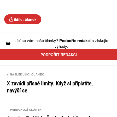
Sdílet článek
Líbí se vám naše články?
Podpořte redakci
a získejte
❤️
výhody.
PODPOŘIT REDAKCI
←
NÁSLEDUJÍCÍ ČLÁNEK
X zavádí přísné limity. Když si připlatíte,
navýší se.
→
PŘEDCHOZÍ ČLÁNEK