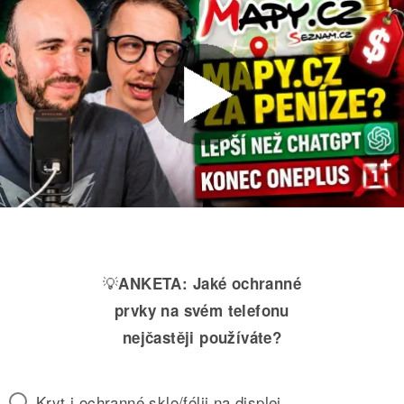
💡
ANKETA:
Jaké ochranné
prvky na svém telefonu
nejčastěji používáte?
Kryt i ochranné sklo/fólii na displej