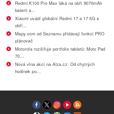
Redmi K100 Pro Max láká na obří 9070mAh
2
baterii a...
Xiaomi uvádí globální Redmi 17 a 17 5G s
3
obří...
Mapy.com od Seznamu přidávají funkci PRO
4
plánovač
Motorola rozšiřuje portfolio tabletů: Moto Pad
5
70...
Nová vlna akcí na Alza.cz: Od chytrých
6
hodinek po...