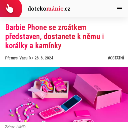
Barbie Phone se zrcátkem
představen, dostanete k němu i
korálky a kamínky
Přemysl Vaculík
• 28. 8. 2024
#OSTATNÍ
Zdroj: HMD