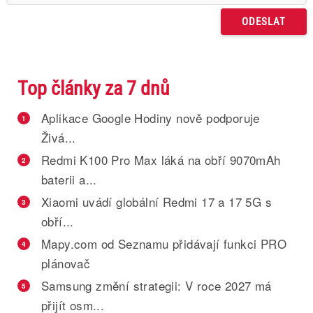
Top články za 7 dnů
Aplikace Google Hodiny nově podporuje
1
Živá...
Redmi K100 Pro Max láká na obří 9070mAh
2
baterii a...
Xiaomi uvádí globální Redmi 17 a 17 5G s
3
obří...
Mapy.com od Seznamu přidávají funkci PRO
4
plánovač
Samsung změní strategii: V roce 2027 má
5
přijít osm...