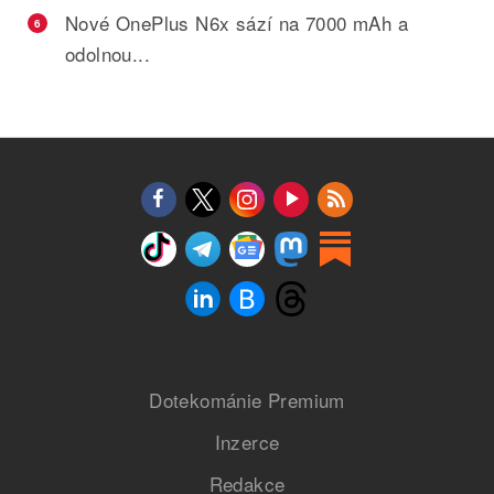
Nové OnePlus N6x sází na 7000 mAh a
6
odolnou...
Dotekománie Premium
Inzerce
Redakce