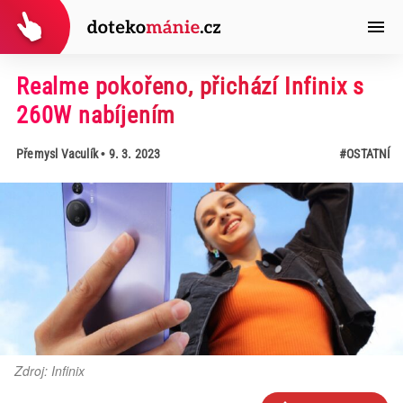
Realme pokořeno, přichází Infinix s
260W nabíjením
Přemysl Vaculík
• 9. 3. 2023
#OSTATNÍ
Zdroj: Infinix