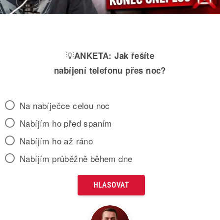
💡
ANKETA:
Jak řešíte
nabíjení telefonu přes noc?
Na nabíječce celou noc
Nabíjím ho před spaním
Nabíjím ho až ráno
Nabíjím průběžně během dne