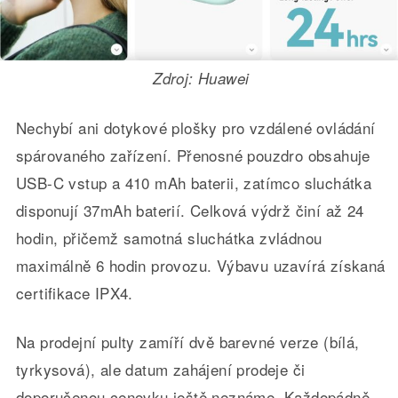
Zdroj: Huawei
Nechybí ani dotykové plošky pro vzdálené ovládání
spárovaného zařízení. Přenosné pouzdro obsahuje
USB-C vstup a 410 mAh baterii, zatímco sluchátka
disponují 37mAh baterií. Celková výdrž činí až 24
hodin, přičemž samotná sluchátka zvládnou
maximálně 6 hodin provozu. Výbavu uzavírá získaná
certifikace IPX4.
Na prodejní pulty zamíří dvě barevné verze (bílá,
tyrkysová), ale datum zahájení prodeje či
doporučenou cenovku ještě neznáme. Každopádně