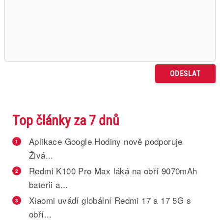
Top články za 7 dnů
Aplikace Google Hodiny nově podporuje
1
Živá...
Redmi K100 Pro Max láká na obří 9070mAh
2
baterii a...
Xiaomi uvádí globální Redmi 17 a 17 5G s
3
obří...