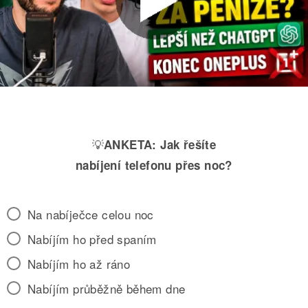
💡
ANKETA:
Jak řešíte
nabíjení telefonu přes noc?
Na nabíječce celou noc
Nabíjím ho před spaním
Nabíjím ho až ráno
Nabíjím průběžně během dne