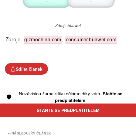
Zdroj: Huawei
Zdroje:
,
gizmochina.com
consumer.huawei.com
Sdílet článek
Nezávislou žurnalistiku děláme díky vám.
Staňte se
🛡️
předplatitelem
.
STAŇTE SE PŘEDPLATITELEM
←
NÁSLEDUJÍCÍ ČLÁNEK