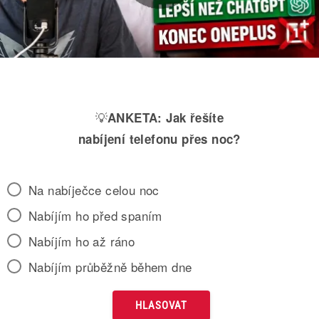
💡
ANKETA:
Jak řešíte
nabíjení telefonu přes noc?
Na nabíječce celou noc
Nabíjím ho před spaním
Nabíjím ho až ráno
Nabíjím průběžně během dne