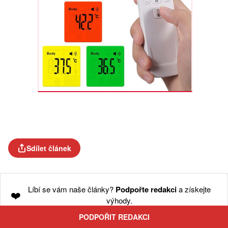
Sdílet článek
Líbí se vám naše články?
Podpořte redakci
a získejte
❤️
výhody.
PODPOŘIT REDAKCI