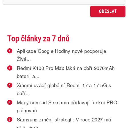
Top články za 7 dnů
Aplikace Google Hodiny nově podporuje
1
Živá...
Redmi K100 Pro Max láká na obří 9070mAh
2
baterii a...
Xiaomi uvádí globální Redmi 17 a 17 5G s
3
obří...
Mapy.com od Seznamu přidávají funkci PRO
4
plánovač
Samsung změní strategii: V roce 2027 má
5
přijít osm...