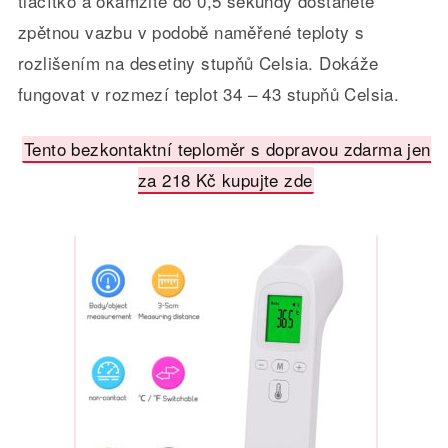
tlačítko a okamžitě do 0,5 sekundy dostanete
zpětnou vazbu v podobě naměřené teploty s
rozlišením na desetiny stupňů Celsia.
Dokáže
fungovat v rozmezí teplot 34 – 43 stupňů Celsia.
Tento bezkontaktní teploměr s dopravou zdarma jen
za 218 Kč kupujte zde