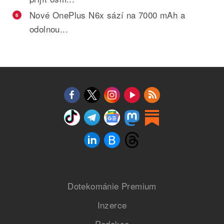
Nové OnePlus N6x sází na 7000 mAh a
6
odolnou...
Dotekománie Premium
Inzerce
Redakce