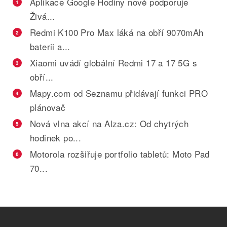
Aplikace Google Hodiny nově podporuje
1
Živá...
Redmi K100 Pro Max láká na obří 9070mAh
2
baterii a...
Xiaomi uvádí globální Redmi 17 a 17 5G s
3
obří...
Mapy.com od Seznamu přidávají funkci PRO
4
plánovač
Nová vlna akcí na Alza.cz: Od chytrých
5
hodinek po...
Motorola rozšiřuje portfolio tabletů: Moto Pad
6
70...