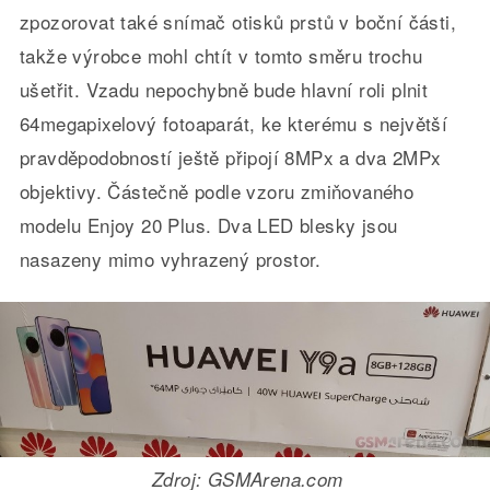
zpozorovat také snímač otisků prstů v boční části,
takže výrobce mohl chtít v tomto směru trochu
ušetřit. Vzadu nepochybně bude hlavní roli plnit
64megapixelový fotoaparát, ke kterému s největší
pravděpodobností ještě připojí 8MPx a dva 2MPx
objektivy. Částečně podle vzoru zmiňovaného
modelu Enjoy 20 Plus. Dva LED blesky jsou
nasazeny mimo vyhrazený prostor.
Zdroj: GSMArena.com