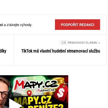
ci
a získejte výhody.
PODPOŘIT REDAKCI
PŘEDCHOZÍ ČLÁNEK
→
[J]
díky
TikTok má vlastní hudební streamovací službu