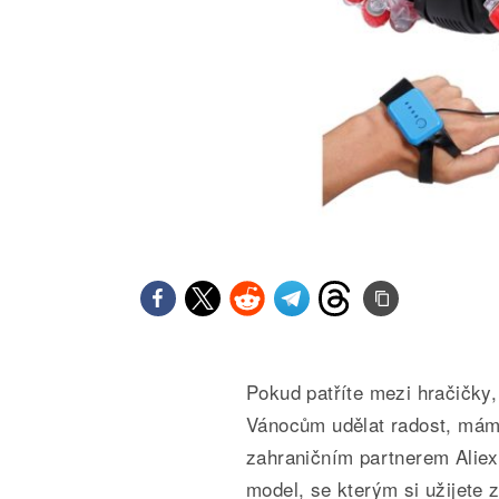
Pokud patříte mezi hračičky,
Vánocům udělat radost, máme
zahraničním partnerem Aliexp
model, se kterým si užijete