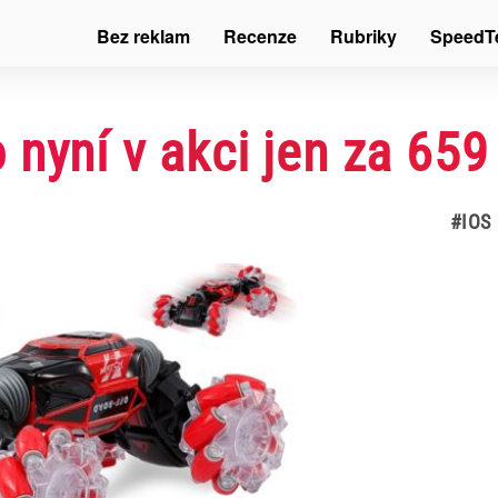
Bez reklam
Recenze
Rubriky
SpeedT
nyní v akci jen za 659
#IOS