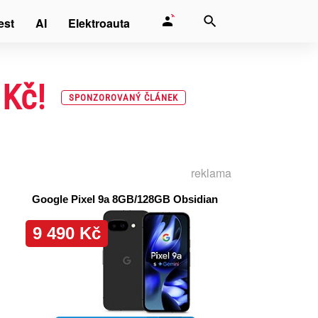
est
AI
Elektroauta
 Kč!
SPONZOROVANÝ ČLÁNEK
reklama