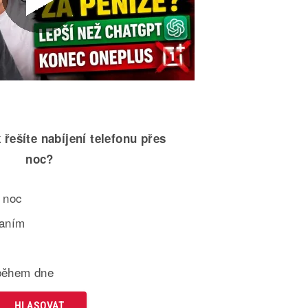
 řešíte nabíjení telefonu přes
noc?
 noc
paním
během dne