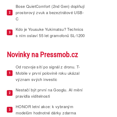
Bose QuietComfort (2nd Gen) doplňují
prostorový zvuk a bezeztrátové USB-
2
C
Kdo je Yousuke Yukimatsu? Technics
3
s ním oslaví 55 let gramofonů SL-1200
Novinky na Pressmob.cz
Od rozvoje sítí po signál z dronu. T-
Mobile v první polovině roku ukázal
1
význam svých investic
Nestačí být první na Googlu. AI mění
2
pravidla viditelnosti
HONOR letní akce: k vybraným
3
modelům hodnotné dárky zdarma