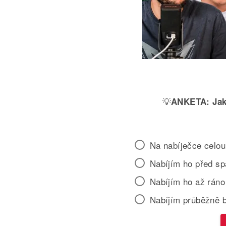
💡
ANKETA:
Jak
Na nabíječce celou
Nabíjím ho před s
Nabíjím ho až ráno
Nabíjím průběžně 