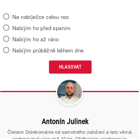
Na nabíječce celou noc
Nabíjím ho před spaním
Nabíjím ho až ráno
Nabíjím průběžně během dne
Antonín Julinek
Členem Dotekománie od samotného založení a tato věrná
podpora trvá více než 10 let. Oblíbeným výrobcem je