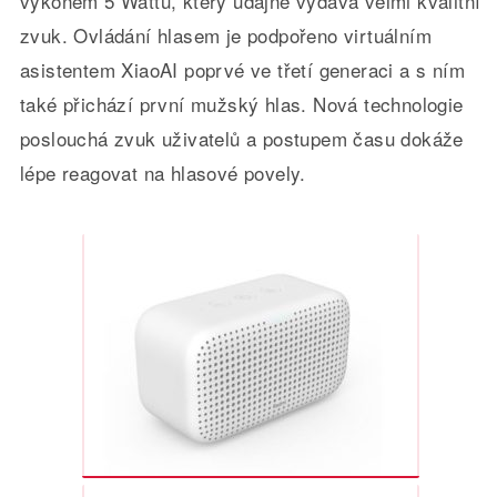
výkonem 5 Wattů, který údajně vydává velmi kvalitní
zvuk. Ovládání hlasem je podpořeno virtuálním
asistentem XiaoAI poprvé ve třetí generaci a s ním
také přichází první mužský hlas. Nová technologie
poslouchá zvuk uživatelů a postupem času dokáže
lépe reagovat na hlasové povely.