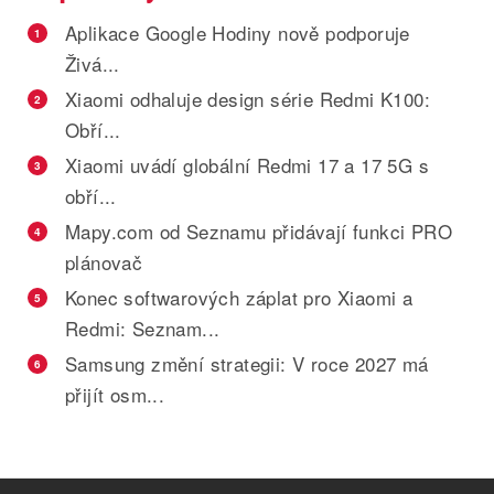
Aplikace Google Hodiny nově podporuje
1
Živá...
Xiaomi odhaluje design série Redmi K100:
2
Obří...
Xiaomi uvádí globální Redmi 17 a 17 5G s
3
obří...
Mapy.com od Seznamu přidávají funkci PRO
4
plánovač
Konec softwarových záplat pro Xiaomi a
5
Redmi: Seznam...
Samsung změní strategii: V roce 2027 má
6
přijít osm...