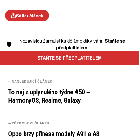
Sdílet článek
Nezávislou žurnalistiku děláme díky vám.
Staňte se
🛡️
předplatitelem
.
STAŇTE SE PŘEDPLATITELEM
←
NÁSLEDUJÍCÍ ČLÁNEK
To nej z uplynulého týdne #50 –
HarmonyOS, Realme, Galaxy
→
PŘEDCHOZÍ ČLÁNEK
Oppo brzy přinese modely A91 a A8