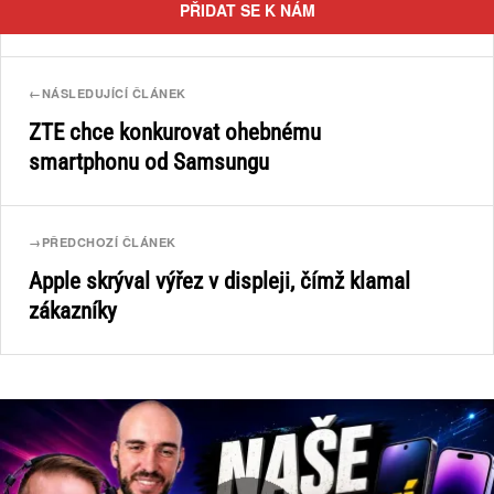
PŘIDAT SE K NÁM
←
NÁSLEDUJÍCÍ ČLÁNEK
ZTE chce konkurovat ohebnému
smartphonu od Samsungu
→
PŘEDCHOZÍ ČLÁNEK
Apple skrýval výřez v displeji, čímž klamal
zákazníky