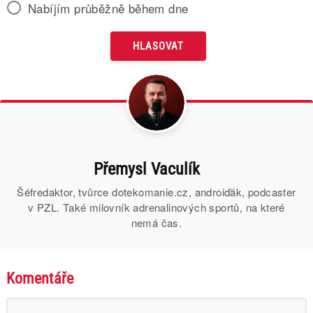
Nabíjím průběžně během dne
Přemysl Vaculík
Šéfredaktor, tvůrce dotekomanie.cz, androiďák, podcaster
v PZL. Také milovník adrenalinových sportů, na které
nemá čas.
Komentáře