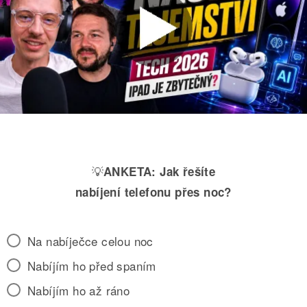
💡
ANKETA:
Jak řešíte
nabíjení telefonu přes noc?
Na nabíječce celou noc
Nabíjím ho před spaním
Nabíjím ho až ráno