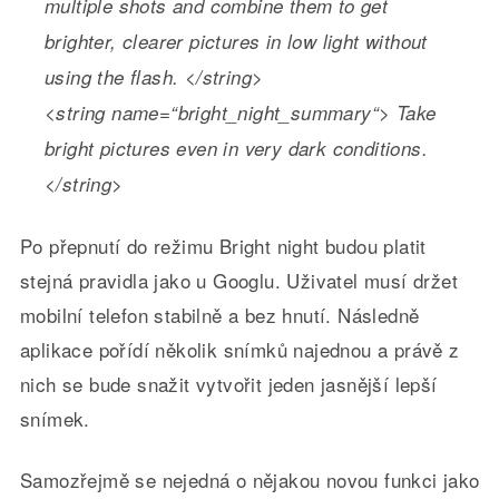
multiple shots and combine them to get
brighter, clearer pictures in low light without
using the flash. </string>
<string name=“bright_night_summary“> Take
bright pictures even in very dark conditions.
</string>
Po přepnutí do režimu Bright night budou platit
stejná pravidla jako u Googlu. Uživatel musí držet
mobilní telefon stabilně a bez hnutí. Následně
aplikace pořídí několik snímků najednou a právě z
nich se bude snažit vytvořit jeden jasnější lepší
snímek.
Samozřejmě se nejedná o nějakou novou funkci jako