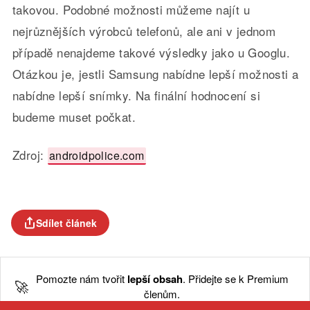
takovou. Podobné možnosti můžeme najít u
nejrůznějších výrobců telefonů, ale ani v jednom
případě nenajdeme takové výsledky jako u Googlu.
Otázkou je, jestli Samsung nabídne lepší možnosti a
nabídne lepší snímky. Na finální hodnocení si
budeme muset počkat.
Zdroj:
androidpolice.com
Sdílet článek
Pomozte nám tvořit
lepší obsah
. Přidejte se k Premium
🚀
členům.