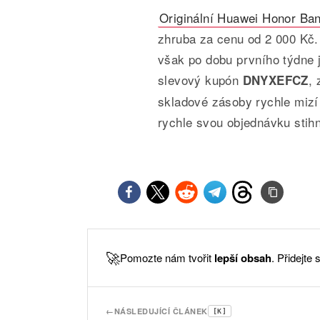
Originální Huawei Honor Ba
zhruba za cenu od 2 000 Kč
však po dobu prvního týdne 
slevový kupón
, 
DNYXEFCZ
skladové zásoby rychle mizí 
rychle svou objednávku stih
🚀
Pomozte nám tvořit
lepší obsah
. Přidejte
←
NÁSLEDUJÍCÍ ČLÁNEK
[K]