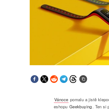
Vánoce
pomalu a jistě klepo
eshopu
Geekbuying
. Ten si