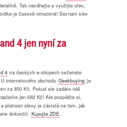
etailně. Tak neváhejte a využijte slev,
bídka je časově omezená! Seznam slev
nd 4 jen nyní za
nd 4
na českých e-shopech seženete
. U internetového obchodu
Geekbuying
je
jen za 850 Kč. Pokud ale zadáte náš
zaplatíte jen 682 Kč! Ale pospěšte si,
a platnost slevy je závislá na tom, jak
nete dokončit.
Kupujte ZDE
.