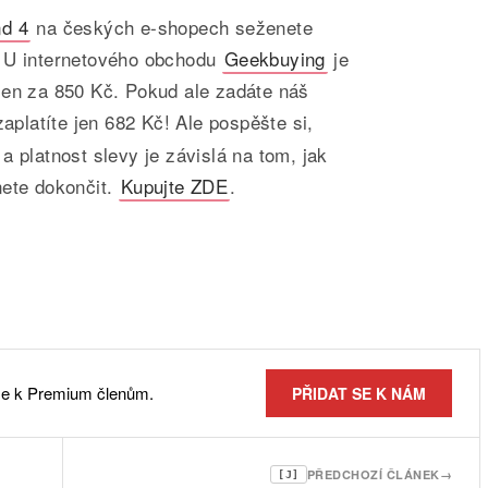
nd 4
na českých e-shopech seženete
. U internetového obchodu
Geekbuying
je
jen za 850 Kč. Pokud ale zadáte náš
zaplatíte jen 682 Kč! Ale pospěšte si,
a platnost slevy je závislá na tom, jak
nete dokončit.
Kupujte ZDE
.
 se k Premium členům.
PŘIDAT SE K NÁM
PŘEDCHOZÍ ČLÁNEK
→
[J]