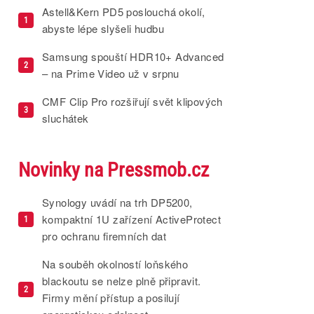
Astell&Kern PD5 poslouchá okolí,
1
abyste lépe slyšeli hudbu
Samsung spouští HDR10+ Advanced
2
– na Prime Video už v srpnu
CMF Clip Pro rozšiřují svět klipových
3
sluchátek
Novinky na Pressmob.cz
Synology uvádí na trh DP5200,
kompaktní 1U zařízení ActiveProtect
1
pro ochranu firemních dat
Na souběh okolností loňského
blackoutu se nelze plně připravit.
2
Firmy mění přístup a posilují