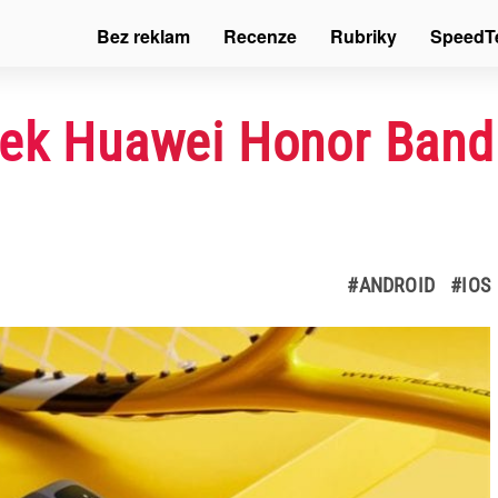
Bez reklam
Recenze
Rubriky
SpeedT
mek Huawei Honor Band 
#ANDROID
#IOS