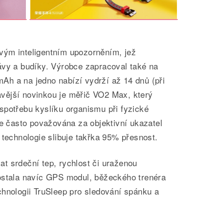
vým inteligentním upozorněním, jež
ávy a budíky. Výrobce zapracoval také na
 mAh a na jedno nabízí vydrží až 14 dnů (při
vější novinkou je měřič VO2 Max, který
spotřebu kyslíku organismu při fyzické
je často považována za objektivní ukazatel
 technologie slibuje takřka 95% přesnost.
t srdeční tep, rychlost či uraženou
ostala navíc GPS modul, běžeckého trenéra
chnologii TruSleep pro sledování spánku a