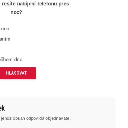
 řešíte nabíjení telefonu přes
noc?
 noc
paním
během dne
ek
 jehož obsah odpovídá objednavatel.