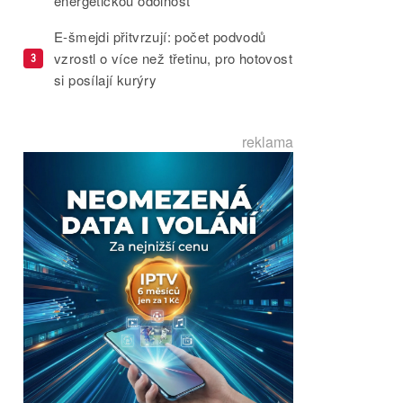
energetickou odolnost
E-šmejdi přitvrzují: počet podvodů
vzrostl o více než třetinu, pro hotovost
3
si posílají kurýry
reklama