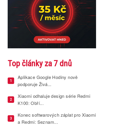
Top články za 7 dnů
Aplikace Google Hodiny nově
1
podporuje Živá...
Xiaomi odhaluje design série Redmi
2
K100: Obří...
Konec softwarových záplat pro Xiaomi
3
a Redmi: Seznam...