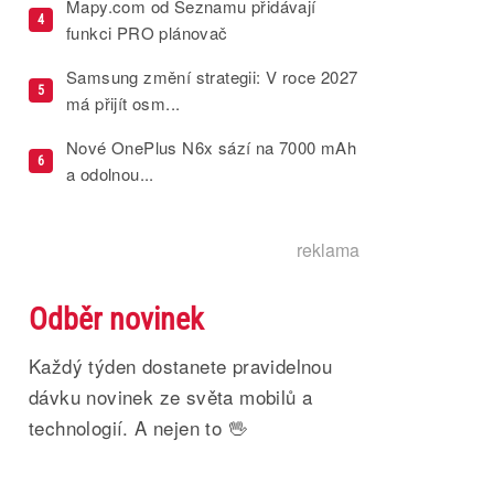
Mapy.com od Seznamu přidávají
4
funkci PRO plánovač
Samsung změní strategii: V roce 2027
5
má přijít osm...
Nové OnePlus N6x sází na 7000 mAh
6
a odolnou...
reklama
Odběr novinek
Každý týden dostanete pravidelnou
dávku novinek ze světa mobilů a
technologií. A nejen to 🖖