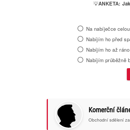
💡
ANKETA:
Jak
Na nabíječce celou
Nabíjím ho před s
Nabíjím ho až ráno
Nabíjím průběžně 
Komerční člán
Obchodní sdělení za