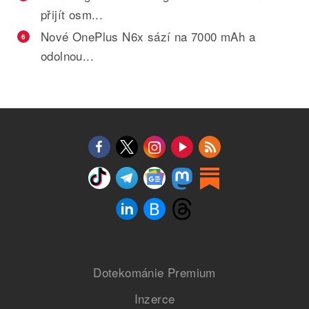
přijít osm...
Nové OnePlus N6x sází na 7000 mAh a
6
odolnou...
Dotekománie Premium
Inzerce