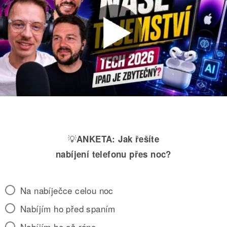
💡
ANKETA:
Jak řešíte
nabíjení telefonu přes noc?
Na nabíječce celou noc
Nabíjím ho před spaním
Nabíjím ho až ráno