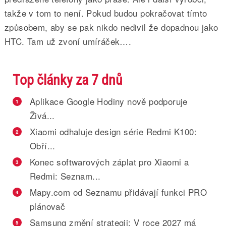
takže v tom to není. Pokud budou pokračovat tímto
způsobem, aby se pak nikdo nedivil že dopadnou jako
HTC. Tam už zvoní umíráček….
Top články za 7 dnů
Aplikace Google Hodiny nově podporuje
1
Živá...
Xiaomi odhaluje design série Redmi K100:
2
Obří...
Konec softwarových záplat pro Xiaomi a
3
Redmi: Seznam...
Mapy.com od Seznamu přidávají funkci PRO
4
plánovač
Samsung změní strategii: V roce 2027 má
5