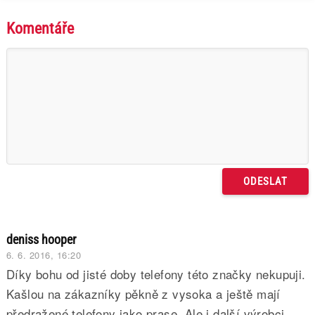
Komentáře
deniss hooper
6. 6. 2016, 16:20
Díky bohu od jisté doby telefony této značky nekupuji.
Kašlou na zákazníky pěkně z vysoka a ještě mají
předražené telefony jako prase. Ale i další výrobci,