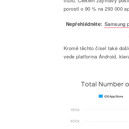
titulů. Celkem zajímavý pos
porostl o 90 % na 293 000 ap
Samsung po
Nepřehlédněte:
Kromě těchto čísel také došl
vede platforma Android, kter