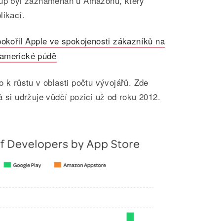
tup byl zaznamenán u Amazonu, který
likací.
kořil Apple ve spokojenosti zákazníků na
americké půdě
o k růstu v oblasti počtu vývojářů. Zde
á si udržuje vůdčí pozici už od roku 2012.