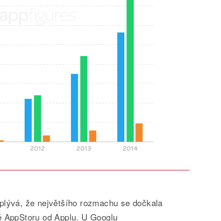
plývá, že největšího rozmachu se dočkala
ě AppStoru od Applu. U Googlu