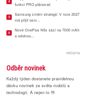
4
funkci PRO plánovač
Samsung změní strategii: V roce 2027
5
má přijít osm...
Nové OnePlus N6x sází na 7000 mAh
6
a odolnou...
reklama
Odběr novinek
Každý týden dostanete pravidelnou
dávku novinek ze světa mobilů a
technologií. A nejen to 🖖