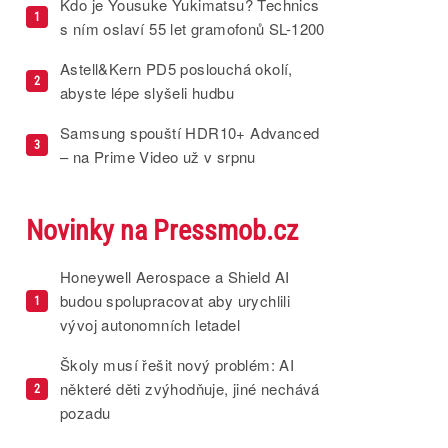
Kdo je Yousuke Yukimatsu? Technics
1
s ním oslaví 55 let gramofonů SL-1200
Astell&Kern PD5 poslouchá okolí,
2
abyste lépe slyšeli hudbu
Samsung spouští HDR10+ Advanced
3
– na Prime Video už v srpnu
Novinky na Pressmob.cz
Honeywell Aerospace a Shield AI
budou spolupracovat aby urychlili
1
vývoj autonomních letadel
Školy musí řešit nový problém: AI
některé děti zvýhodňuje, jiné nechává
2
pozadu