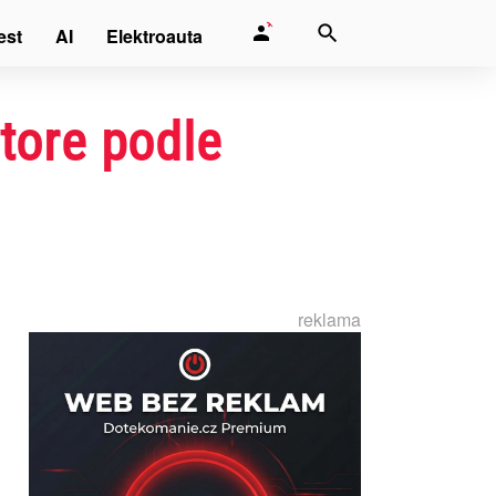
est
AI
Elektroauta
tore podle
reklama