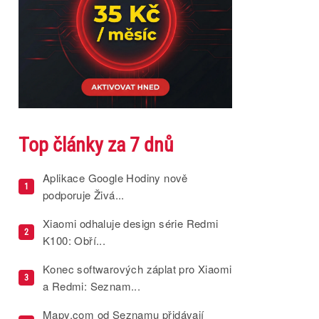
Top články za 7 dnů
Aplikace Google Hodiny nově
1
podporuje Živá...
Xiaomi odhaluje design série Redmi
2
K100: Obří...
Konec softwarových záplat pro Xiaomi
3
a Redmi: Seznam...
Mapy.com od Seznamu přidávají