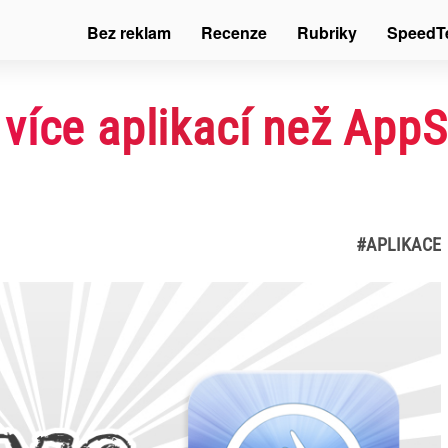
Bez reklam
Recenze
Rubriky
SpeedT
více aplikací než AppS
#APLIKACE