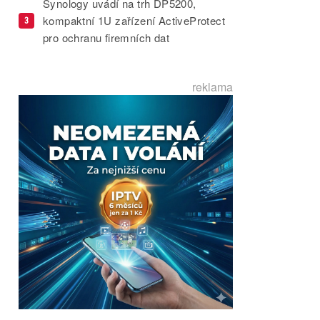
Synology uvádí na trh DP5200,
kompaktní 1U zařízení ActiveProtect
3
pro ochranu firemních dat
reklama