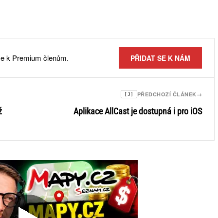
 se k Premium členům.
PŘIDAT SE K NÁM
PŘEDCHOZÍ ČLÁNEK
→
[J]
ž
Aplikace AllCast je dostupná i pro iOS