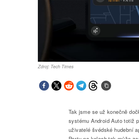
Zdroj: Tech Times
Tak jsme se už konečně dočka
systému Android Auto totiž p
uživatelé švédské hudební ap
Party na kolech tak může zač