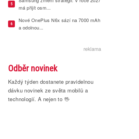
Samsung změní strategii: V roce 2027
5
má přijít osm...
Nové OnePlus N6x sází na 7000 mAh
6
a odolnou...
reklama
Odběr novinek
Každý týden dostanete pravidelnou
dávku novinek ze světa mobilů a
technologií. A nejen to 🖖