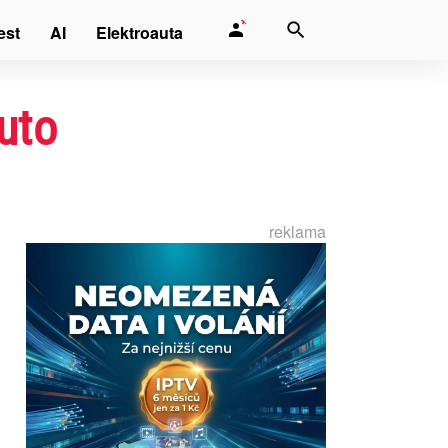
est
AI
Elektroauta
uto
reklama