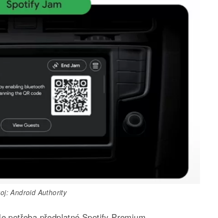
oj: Android Authority
le potřeba předplatné Spotify Premium.