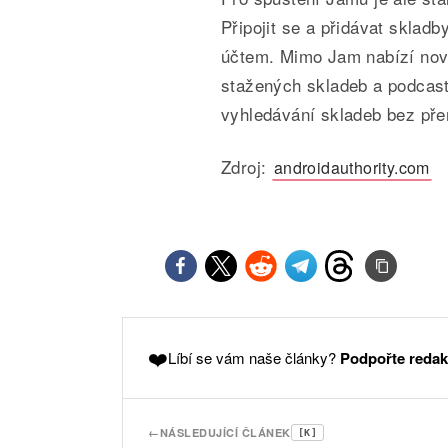
Připojit se a přidávat sklad
účtem. Mimo Jam nabízí nová
stažených skladeb a podcastů
vyhledávání skladeb bez pře
Zdroj:
androidauthority.com
❤️
Líbí se vám naše články?
Podpořte redak
←
NÁSLEDUJÍCÍ ČLÁNEK
[K]