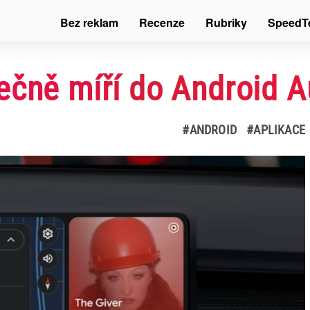
Bez reklam
Recenze
Rubriky
SpeedT
ečně míří do Android A
#ANDROID
#APLIKACE