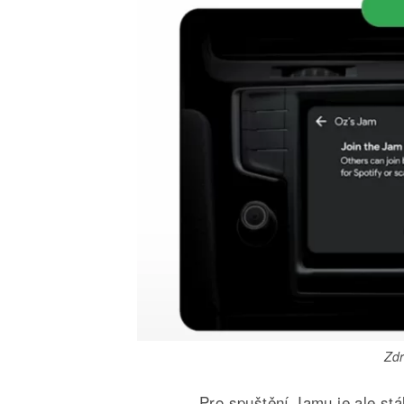
Zdr
Pro spuštění Jamu je ale stá