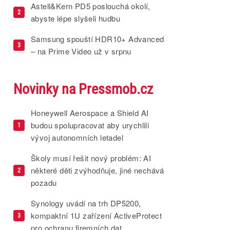
Astell&Kern PD5 poslouchá okolí,
2
abyste lépe slyšeli hudbu
Samsung spouští HDR10+ Advanced
3
– na Prime Video už v srpnu
Novinky na Pressmob.cz
Honeywell Aerospace a Shield AI
budou spolupracovat aby urychlili
1
vývoj autonomních letadel
Školy musí řešit nový problém: AI
některé děti zvýhodňuje, jiné nechává
2
pozadu
Synology uvádí na trh DP5200,
kompaktní 1U zařízení ActiveProtect
3
pro ochranu firemních dat