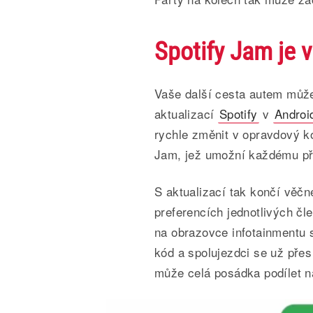
Spotify Jam je 
Vaše další cesta autem může
aktualizací
Spotify
v
Androi
rychle změnit v opravdový ko
Jam, jež umožní každému přih
S aktualizací tak končí věč
preferencích jednotlivých čl
na obrazovce infotainmentu 
kód a spolujezdci se už přes n
může celá posádka podílet na