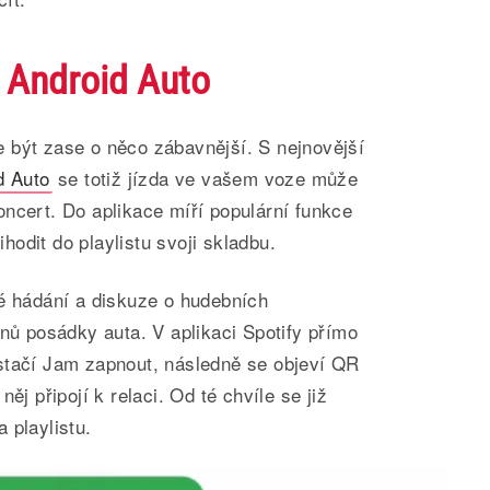
v Android Auto
 být zase o něco zábavnější. S nejnovější
d Auto
se totiž jízda ve vašem voze může
ncert. Do aplikace míří populární funkce
odit do playlistu svoji skladbu.
né hádání a diskuze o hudebních
enů posádky auta. V aplikaci Spotify přímo
stačí Jam zapnout, následně se objeví QR
ěj připojí k relaci. Od té chvíle se již
 playlistu.