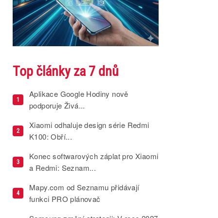
Top články za 7 dnů
Aplikace Google Hodiny nově
1
podporuje Živá...
Xiaomi odhaluje design série Redmi
2
K100: Obří...
Konec softwarových záplat pro Xiaomi
3
a Redmi: Seznam...
Mapy.com od Seznamu přidávají
4
funkci PRO plánovač