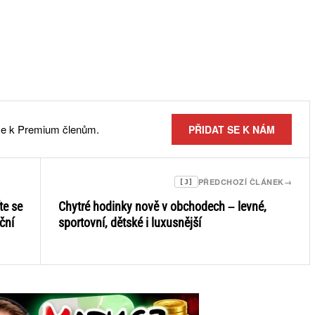
 se k Premium členům.
PŘIDAT SE K NÁM
PŘEDCHOZÍ ČLÁNEK
→
[J]
te se
Chytré hodinky nově v obchodech – levné,
ční
sportovní, dětské i luxusnější