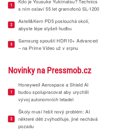
Kdo je Yousuke Yukimatsu? Technics
1
s ním oslaví 55 let gramofonů SL-1200
Astell&Kern PD5 poslouchá okolí,
2
abyste lépe slyšeli hudbu
Samsung spouští HDR10+ Advanced
3
– na Prime Video už v srpnu
Novinky na Pressmob.cz
Honeywell Aerospace a Shield AI
budou spolupracovat aby urychlili
1
vývoj autonomních letadel
Školy musí řešit nový problém: AI
některé děti zvýhodňuje, jiné nechává
2
pozadu