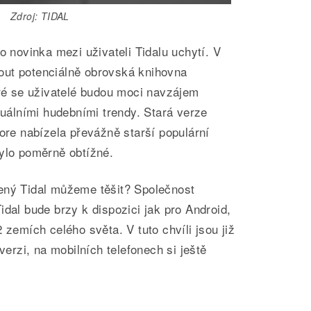
Zdroj: TIDAL
o novinka mezi uživateli Tidalu uchytí. V
out potenciálně obrovská knihovna
eré se uživatelé budou moci navzájem
ktuálními hudebními trendy. Stará verze
lore nabízela převážně starší populární
bylo poměrně obtížné.
ený Tidal můžeme těšit? Společnost
idal bude brzy k dispozici jak pro Android,
 zemích celého světa. V tuto chvíli jsou již
 verzi, na mobilních telefonech si ještě