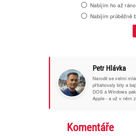
Nabíjím ho až ráno
Nabíjím průběžně 
Petr Hlávka
Narodil se velmi mlád
přitahovaly bity a b
DOS a Windows pak (
Apple - a už v něm z
Komentáře