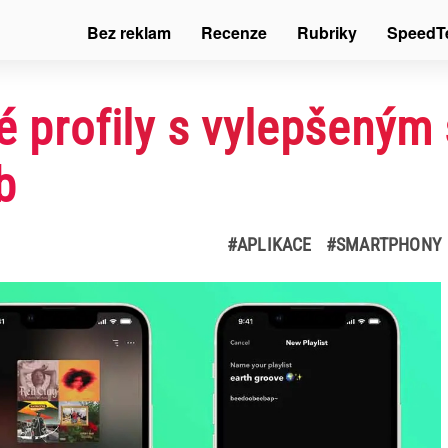
Bez reklam
Recenze
Rubriky
SpeedT
é profily s vylepšeným
b
#APLIKACE
#SMARTPHONY