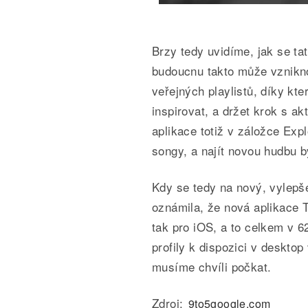
Brzy tedy uvidíme, jak se tat
budoucnu takto může vznikn
veřejných playlistů, díky kt
inspirovat, a držet krok s a
aplikace totiž v záložce Exp
songy, a najít novou hudbu 
Kdy se tedy na nový, vylepš
oznámila, že nová aplikace T
tak pro iOS, a to celkem v 62
profily k dispozici v desktop
musíme chvíli počkat.
Zdroj:
9to5google.com