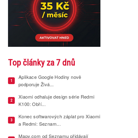
Top články za 7 dnů
Aplikace Google Hodiny nově
1
podporuje Živá...
Xiaomi odhaluje design série Redmi
2
K100: Obří...
Konec softwarových záplat pro Xiaomi
3
a Redmi: Seznam...
Mapy.com od Seznamu přidávají