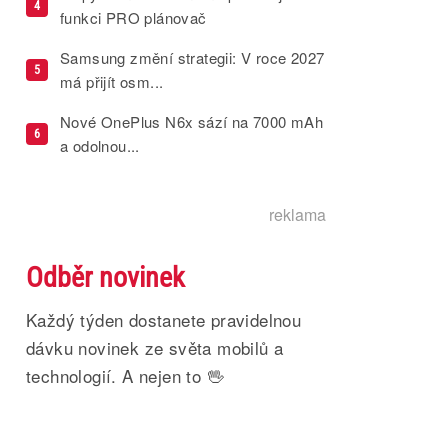
4
funkci PRO plánovač
Samsung změní strategii: V roce 2027
5
má přijít osm...
Nové OnePlus N6x sází na 7000 mAh
6
a odolnou...
reklama
Odběr novinek
Každý týden dostanete pravidelnou
dávku novinek ze světa mobilů a
technologií. A nejen to 🖖