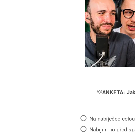
💡
ANKETA:
Jak
Na nabíječce celou
Nabíjím ho před s