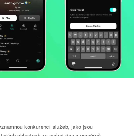
významnou konkurencí služeb, jako jsou
kterých oblastech za svými rivaly poměrně