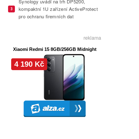
Synology uvádí na trh DP5200,
kompaktní 1U zařízení ActiveProtect
3
pro ochranu firemních dat
reklama