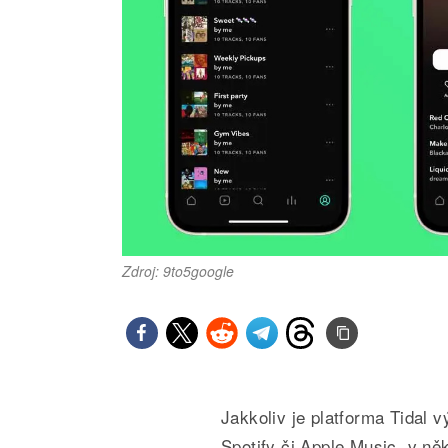
Zdroj: 9to5google
Jakkoliv je platforma Tidal 
Spotify či Apple Music, v ně