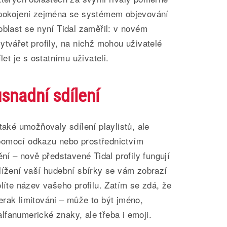
spokojeni zejména se systémem objevování
oblast se nyní Tidal zaměřil: v novém
ytvářet profily, na nichž mohou uživatelé
let je s ostatnímu uživateli.
usnadní sdílení
také umožňovaly sdílení playlistů, ale
pomocí odkazu nebo prostřednictvím
ění – nově představené Tidal profily fungují
lížení vaší hudební sbírky se vám zobrazí
olíte název vašeho profilu. Zatím se zdá, že
rak limitováni – může to být jméno,
fanumerické znaky, ale třeba i emoji.