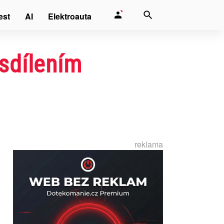
est
AI
Elektroauta
 sdílením
reklama