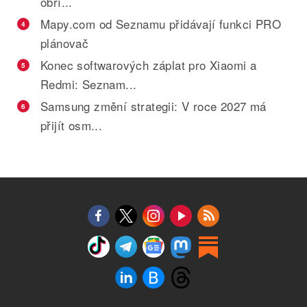
obří...
Mapy.com od Seznamu přidávají funkci PRO
4
plánovač
Konec softwarových záplat pro Xiaomi a
5
Redmi: Seznam...
Samsung změní strategii: V roce 2027 má
6
přijít osm...