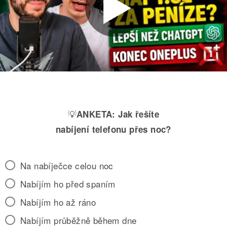
💡
ANKETA:
Jak řešíte
nabíjení telefonu přes noc?
Na nabíječce celou noc
Nabíjím ho před spaním
Nabíjím ho až ráno
Nabíjím průběžně během dne