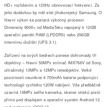
HD+ rozlišením a 120Hz obnovovací frekvencí. Za
jeho dodávkou by měl stát jihokorejský Samsung. O
hlavní výkon se postará výkonný procesor
Dimensity 9000+ od MediaTeku napojený k 12GB
operační paměti RAM (LPDDR5) nebo 256GB
internímu úložišti (UFS 3.1).
Zařízení na svých bedrech ponese dohromady tři
objektivy – hlavní 50MPx snímač IMX766V od Sony,
ultraširoký 13MPx a 12MPx teleobjektiv. Velké
pozornosti neunikne 4 700mAh baterie podporující
technologii rychlého 120W nabíjení. Vše předběžně
uzavírá 16MPx selfie kamerka, skener otisků prstů
přímo pod displejem a operační systém Android 12
pod rozhraním iQOO UI.