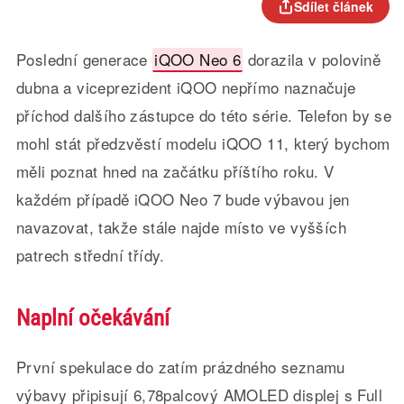
Sdílet článek
Poslední generace
iQOO Neo 6
dorazila v polovině
dubna a viceprezident iQOO nepřímo naznačuje
příchod dalšího zástupce do této série. Telefon by se
mohl stát předzvěstí modelu iQOO 11, který bychom
měli poznat hned na začátku příštího roku. V
každém případě iQOO Neo 7 bude výbavou jen
navazovat, takže stále najde místo ve vyšších
patrech střední třídy.
Naplní očekávání
První spekulace do zatím prázdného seznamu
výbavy připisují 6,78palcový AMOLED displej s Full