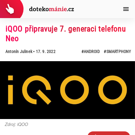
iQOO připravuje 7. generaci telefonu
Neo
Antonín Julinek
• 17. 9. 2022
#ANDROID
#SMARTPHONY
Zdroj: iQOO