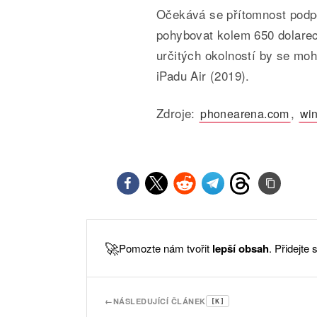
Očekává se přítomnost podpo
pohybovat kolem 650 dolare
určitých okolností by se moh
iPadu Air (2019).
Zdroje:
,
phonearena.com
win
🚀
Pomozte nám tvořit
lepší obsah
. Přidejte
←
NÁSLEDUJÍCÍ ČLÁNEK
[K]