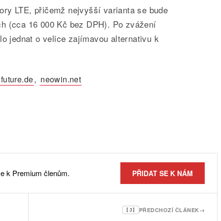
ry LTE, přičemž nejvyšší varianta se bude
ch (cca 16 000 Kč bez DPH). Po zvážení
lo jednat o velice zajímavou alternativu k
,
future.de
neowin.net
 se k Premium členům.
PŘIDAT SE K NÁM
PŘEDCHOZÍ ČLÁNEK
→
[J]