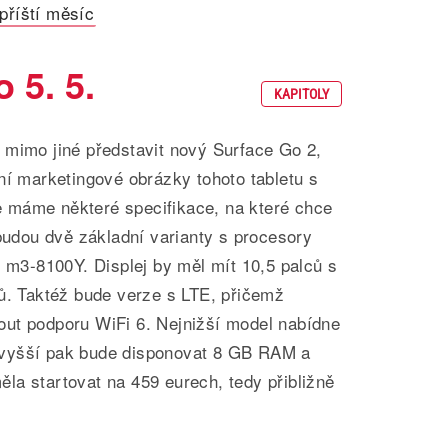
příští měsíc
 5. 5.
KAPITOLY
 mimo jiné představit nový Surface Go 2,
ní marketingové obrázky tohoto tabletu s
 máme některé specifikace, na které chce
 budou dvě základní varianty s procesory
e m3-8100Y. Displej by měl mít 10,5 palců s
lů. Taktéž bude verze s LTE, přičemž
ut podporu WiFi 6. Nejnižší model nabídne
vyšší pak bude disponovat 8 GB RAM a
la startovat na 459 eurech, tedy přibližně