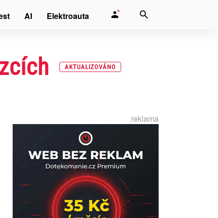
est
AI
Elektroauta
ázcích
AKTUALIZOVÁNO
reklama