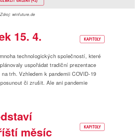
OZBALIT GALERII (+2)
Zdroj: winfuture.de
k 15. 4.
KAPITOLY
 mnoha technologických společností, které
plánovaly uspořádat tradiční prezentace
ů na trh. Vzhledem k pandemii COVID-19
posunout či zrušit. Ale ani pandemie
edstaví
íští měsíc
KAPITOLY