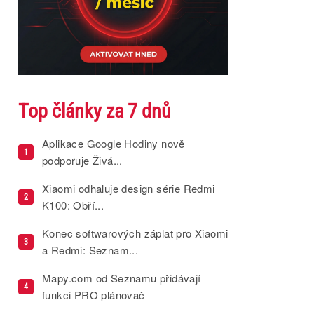
Top články za 7 dnů
Aplikace Google Hodiny nově
1
podporuje Živá...
Xiaomi odhaluje design série Redmi
2
K100: Obří...
Konec softwarových záplat pro Xiaomi
3
a Redmi: Seznam...
Mapy.com od Seznamu přidávají
4
funkci PRO plánovač