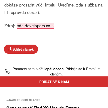
dokáže prosadit vůči Intelu. Uvidíme, zda služba na
trh opravdu dorazí.
Zdroj:
xda-developers.com
Sdílet článek
Pomozte nám tvořit
lepší obsah
. Přidejte se k Premium
🚀
členům.
PŘIDAT SE K NÁM
←
NÁSLEDUJÍCÍ ČLÁNEK