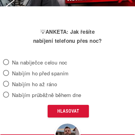
💡
ANKETA:
Jak řešíte
nabíjení telefonu přes noc?
Na nabíječce celou noc
Nabíjím ho před spaním
Nabíjím ho až ráno
Nabíjím průběžně během dne