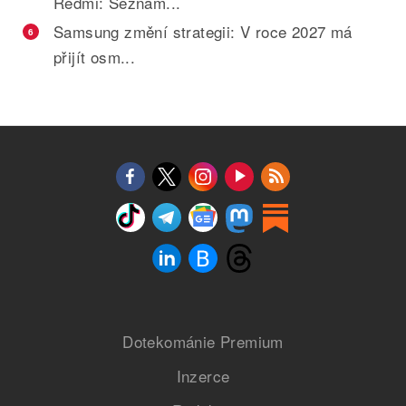
Redmi: Seznam...
Samsung změní strategii: V roce 2027 má
6
přijít osm...
Dotekománie Premium
Inzerce