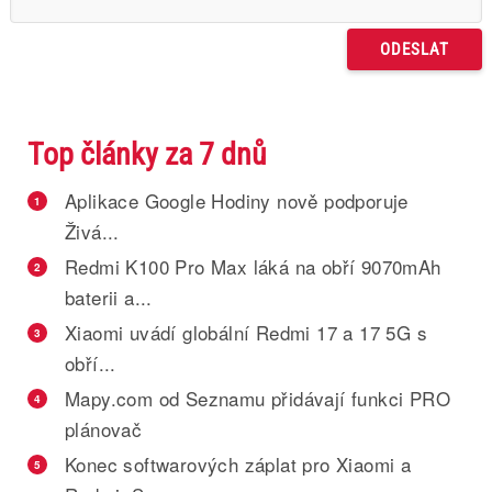
Top články za 7 dnů
Aplikace Google Hodiny nově podporuje
1
Živá...
Redmi K100 Pro Max láká na obří 9070mAh
2
baterii a...
Xiaomi uvádí globální Redmi 17 a 17 5G s
3
obří...
Mapy.com od Seznamu přidávají funkci PRO
4
plánovač
Konec softwarových záplat pro Xiaomi a
5